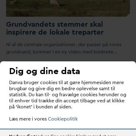
Grund
v
andets stemmer skal
inspirere de lokale treparter
​Ni af de centrale organisationer, der passer på vores
grund
v
and, kommer i en ny video med konkrete…
Dig og dine data
D
an
v
a bruger cookies til at gøre hjemmesiden mere
brugbar og give dig en bedre oplevelse samt til
statistik. Du kan til- og fravælge cookies herunder og
til enhver tid trække din accept tilbage ved at klikke
på ‘ikonet’ i bunden af siden.
Læs mere i vores
Cookiepolitik