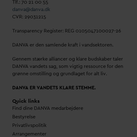
Tlf.: 70 21 00 55
d
an
v
a@
d
an
v
a.dk
CVR: 29031215
Transparency Register: REG 0105047100027-26
D
AN
V
A er den samlende kraft i
v
andsektoren.
Gennem stærke alliancer og klare budskaber taler
D
AN
V
A
v
andets sag, som vigtig ressource for den
grønne omstilling og grundlaget for alt liv.
D
AN
V
A ER
V
ANDETS KLARE STEMME.
Quick links
Find dine
D
AN
V
A me
d
arbejdere
Bestyrelse
Pri
v
atlivspolitik
Arrangementer