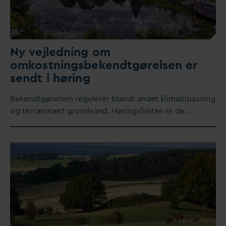
Ny vejledning om
omkostningsbekendtgørelsen er
sendt i høring
Bekendtgørelsen regulerer blandt andet klimatilpasning
og terrænnært grund
v
and. Høringsfristen er de…