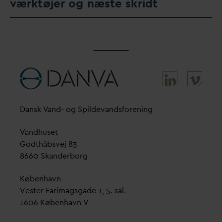
værktøjer og næste skridt
D
ansk
V
and- og Spilde
v
andsforening
V
andhuset
Godthåbsvej 83
8660 Skanderborg
København
Vester Farimagsgade 1, 5. sal.
1606 København V