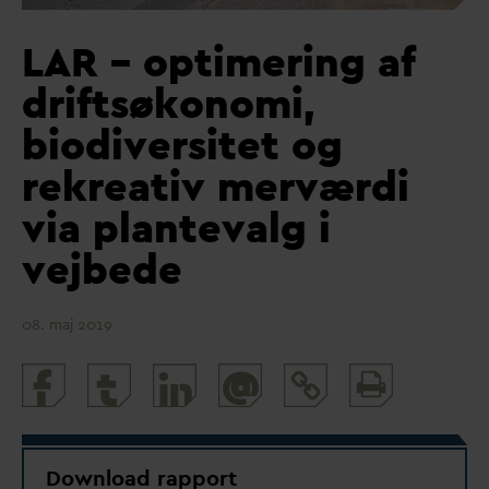
LAR – optimering af
driftsøkonomi,
biodiversitet og
rekreativ merværdi
via plantevalg i
vejbede
08. maj 2019
Print
@
and
share
Download rapport