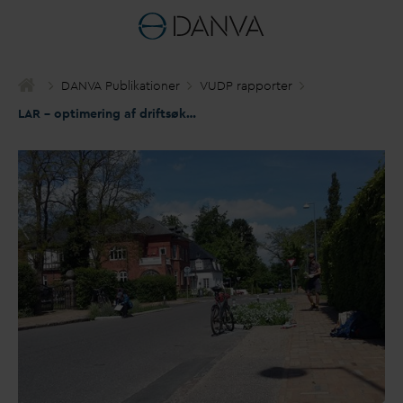
D
AN
V
A Publikationer
VUDP rapporter
LAR – optimering af driftsøkonomi, biodiversitet og rekreativ merværdi via plante