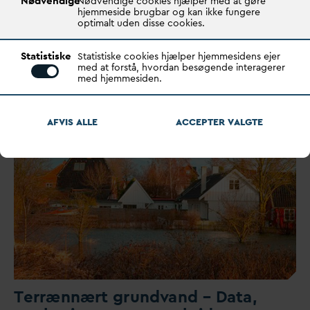
Nødvendige
Nødvendige cookies hjælper med at gøre
hjemmeside brugbar og kan ikke fungere
Grøn klimatilpasning kan styrke
optimalt uden disse cookies.
naturen men reglerne spænder ben
Statistiske
Statistiske cookies hjælper hjemmesidens ejer
V
andselskaberne kan give mere plads til naturen, når de
med at forstå, hvordan besøgende interagerer
med hjemmesiden.
klimatilpasser
D
anmark. Men værdierne af bla…
AFVIS ALLE
ACCEPTER
V
ALGTE
Terrænnært grund
v
and –
D
ata,