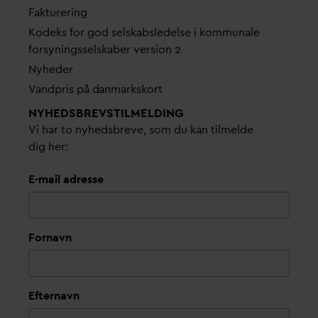
Fakturering
Kodeks for god selskabsledelse i kommunale
forsyningsselskaber version 2
Nyheder
V
andpris på
d
anmarkskort
NYHEDSBREVS­TILMELDING
Vi har to nyhedsbreve, som du kan tilmelde
dig her:
E-mail adresse
Fornavn
Efternavn