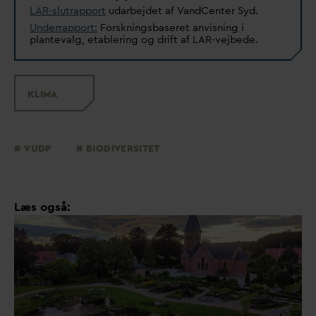
LAR-slutrapport
u
d
arbejdet af
V
andCenter Syd.
Underrapport:
Forskningsbaseret anvisning i
plante
v
alg, etablering og drift af LAR-vejbede.
KLIMA
VUDP
BIODIVERSITET
Læs også: