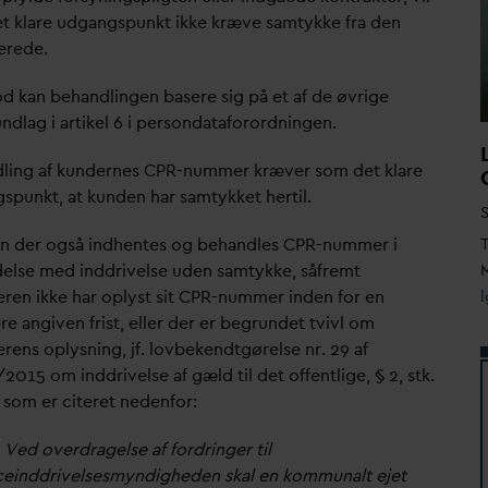
t klare udgangspunkt ikke kræve samtykke fra den
rerede.
d kan behandlingen basere sig på et af de øvrige
ndlag i artikel 6 i person
d
ataforordningen.
ling af kundernes CPR-nummer kræver som det klare
spunkt, at kunden har samtykket hertil.
S
n der også indhentes og behandles CPR-nummer i
T
delse med inddrivelse uden samtykke, såfremt
M
eren ikke har oplyst sit CPR-nummer inden for en
e angiven frist, eller der er begrundet tvivl om
rens oplysning, jf. lovbekendtgørelse nr. 29 af
015 om inddrivelse af gæld til det offentlige, § 2, stk.
 som er citeret nedenfor:
. Ved overdragelse af fordringer til
ceinddrivelsesmyndigheden skal en kommunalt ejet