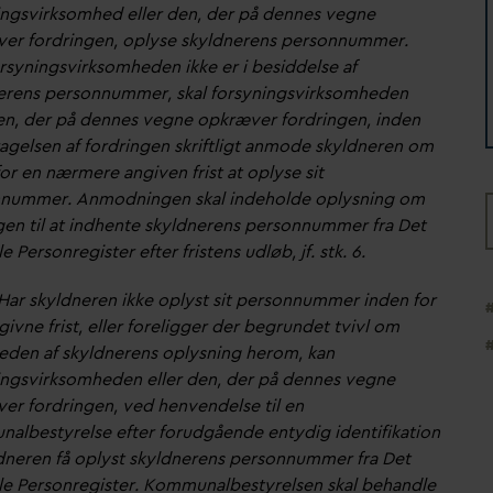
ingsvirksomhed eller den, der på dennes vegne
er fordringen, oplyse skyldnerens personnummer.
orsyningsvirksomheden ikke er i besiddelse af
erens personnummer, skal forsyningsvirksomheden
den, der på dennes vegne opkræver fordringen, inden
agelsen af fordringen skriftligt anmode skyldneren om
or en nærmere angiven frist at oplyse sit
nummer. Anmodningen skal indeholde oplysning om
en til at indhente skyldnerens personnummer fra Det
e Personregister efter fristens udløb, jf. stk. 6.
. Har skyldneren ikke oplyst sit personnummer inden for
ivne frist, eller foreligger der begrundet tvivl om
heden af skyldnerens oplysning herom, kan
ingsvirksomheden eller den, der på dennes vegne
er fordringen, ved henvendelse til en
albestyrelse efter forudgående entydig identifikation
ldneren få oplyst skyldnerens personnummer fra Det
le Personregister. Kommunalbestyrelsen skal behandle