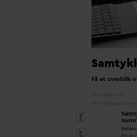
Samtykk
F
å et overblik 
30. august 2023
Lars Gadegaard Christ
Samt
numr
Behand
for at 