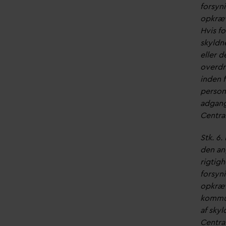
forsyn
opkræv
Hvis f
skyldn
eller 
overdr
inden f
person
adgang
Central
Stk. 6
den ang
rigtig
forsyn
opkræv
kommun
af sky
Centra