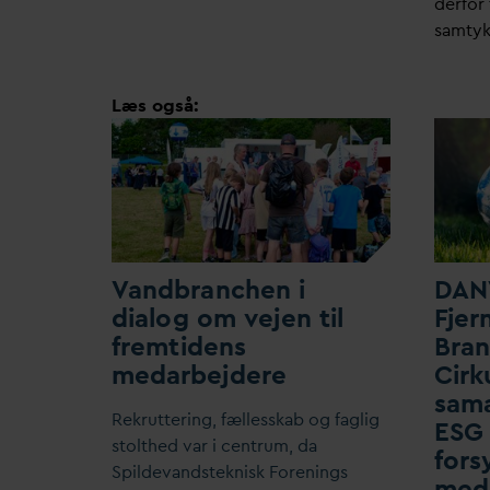
derfor 
samtyk
Læs også:
V
andbranchen i
D
AN
dialog om vejen til
F
jer
fremtidens
Bra
me
d
arbejdere
Cirk
sam
Rekruttering, fællesskab og faglig
ESG 
stolthed
v
ar i centrum,
d
a
fors
Spilde
v
andsteknisk Forenings
med 