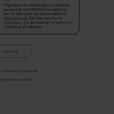
Tilgangen til erklæringen forudsætter
password, som
D
AN
V
As medlemmer
kan få udleveret via henvendelse til
hb@
d
an
v
a.dk
. Det bør naturligvis
overvejes, om der konkret er behov for
tilpasning af udkastet.
LEDELSE
PERSON
D
ATALOVEN
PERSON
D
ATARET