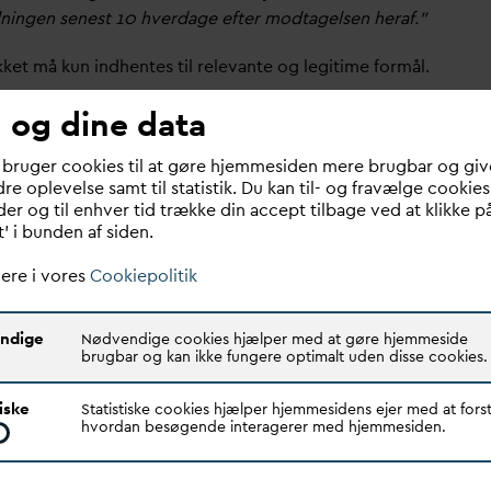
ingen senest 10 hver
d
age efter modtagelsen heraf."
ket må kun indhentes til rele
v
ante og legitime formål.
 og dine data
D
AN
V
As holdning, at samtykke kan indhentes til de
 som er nævnt nedenfor i udkastet til
 bruger cookies til at gøre hjemmesiden mere brugbar og giv
keerklæring i det omfang, det er rele
v
ant. Dvs. at der
re oplevelse samt til statistik. Du kan til- og fravælge cookies
konkret samtykkeerklæring skal tages stilling til, om
er og til enhver tid trække din accept tilbage ved at klikke p
kes samtykke til alle tre punkter eller nogle færre
t’ i bunden af siden.
Herudover vil der kunne indhentes samtykke til at
CPR-nummeret i forbindelse med inddrivelse. Et
ere i vores
Cookiepolitik
 samtykke skal opfylde kravene i inddrivelsesloven og
et til samtykkeerklæringen omfatter ikke denne
ndige
Nødvendige cookies hjælper med at gøre hjemmeside
on.
brugbar og kan ikke fungere optimalt uden disse cookies.
t en kunde har givet samtykke til behandling af CPR-
tiske
Statistiske cookies hjælper hjemmesidens ejer med at forst
, må behandlingen kun omfatte den behandling, som
hvordan besøgende interagerer med hjemmesiden.
 har samtykket til og ikke øvrig behandling.