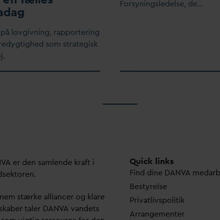
Forsyningsledelse, de…
a
d
ag
 på lovgivning, rapportering
edygtighed som strategisk
j.
Quick links
N
V
A er den samlende kraft i
Find dine
D
AN
V
A me
d
ar
dsektoren.
Bestyrelse
em stærke alliancer og klare
Pri
v
atlivspolitik
skaber taler
D
AN
V
A
v
andets
Arrangementer