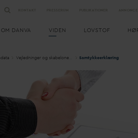
KONTAKT
PRESSERUM
PUBLIKATIONER
ANNONCE
OM
D
AN
V
A
VIDEN
LOVSTOF
HØ
n
d
ata
Vejledninger og skabeloner fra
D
Samtykkeerklæring
AN
V
A