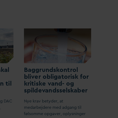
skal
Baggrundskontrol
bliver obligatorisk for
 til
kritiske
v
and- og
spilde
v
andsselskaber
og
D
AC
Nye krav betyder, at
,
me
d
arbejdere med adgang til
følsomme opgaver, oplysninger