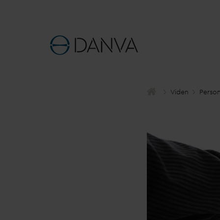
Viden
Perso