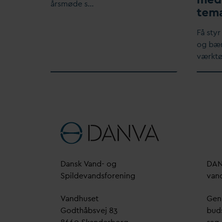
årsmøde s…
tem
Få styr
og bær
værktø
D
ansk
V
and- og
D
A
Spilde
v
andsforening
v
an
V
andhuset
Genn
Godthåbsvej 83
bud