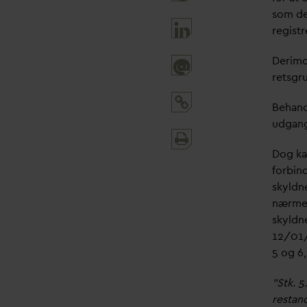
som de
regist
Derimo
@
retsgru
Behand
udgang
Print
and
Dog ka
share
forbin
skyldn
nærmer
skyldne
12/01/2
5 og 6,
"Stk. 5
restan