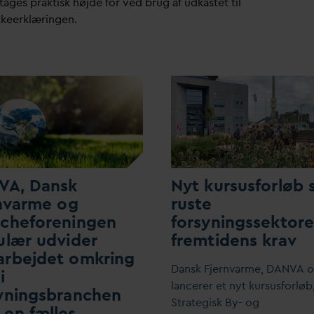
tages praktisk højde for ved brug af udkastet til
keerklæringen.
V
A,
D
ansk
Nyt kursusforløb 
n
v
arme og
ruste
ncheforeningen
forsyningssektoren
ulær udvider
fremtidens krav
arbejdet omkring
D
ansk Fjern
v
arme,
D
AN
V
A 
i
lancerer et nyt kursusforløb
yningsbranchen
Strategisk By- og
en fælles