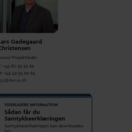
Lars Gadegaard
Christensen
enior Projektleder
: +45 87 93 35 69
: +45 42 55 60 65
lgc@
d
an
v
a.dk
YDERLIGERE INFORMATION
Sådan får du
Samtykkeerklæringen
Samtykkeerklæringen kan downloades
her
.