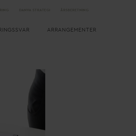
RING
D
AN
V
A STRATEGI
ÅRSBERETNING
RINGSS
V
AR
ARRANGEMENTER