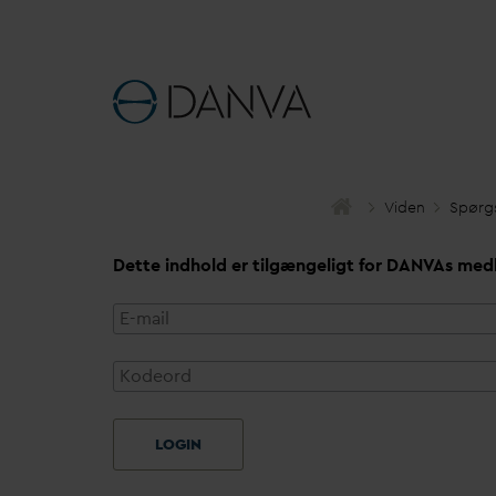
Viden
Spørg
Dette indhold er tilgængeligt for
D
AN
V
As med
LOGIN