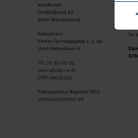
V
andhuset
Genn
Godthåbsvej 83
bud
A
8660 Skanderborg
sag,
grøn
København
for a
Vester Farimagsgade 1, 5. sal.
1606 København V
D
A
STE
Tlf.: 70 21 00 55
d
an
v
a@
d
an
v
a.dk
CVR: 29031215
Transparency Register: REG
0105047100027-26