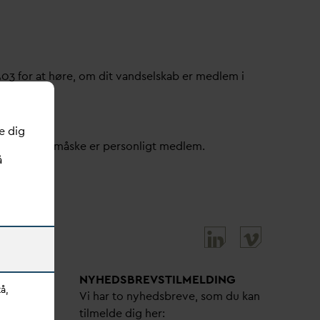
503 for at høre, om dit
v
andselskab er medlem i
e dig
ller om du måske er personligt medlem.
å
NYHEDSBREVS­TILMELDING
å,
bejdere
Vi har to nyhedsbreve, som du kan
tilmelde dig her: