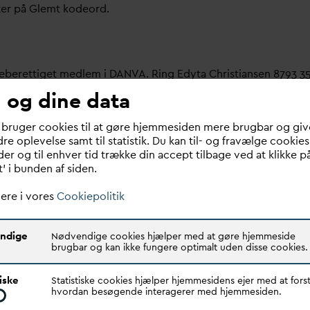
ter på Glemt kodeord.
meberettiget medlem i
D
AN
V
A. Ring Edyta Christiansen 8793 3
 og dine data
bruger her.
 bruger cookies til at gøre hjemmesiden mere brugbar og giv
re oplevelse samt til statistik. Du kan til- og fravælge cookies
 om dit
v
andselskab, dit ansættelsessted er medlem i
D
AN
V
A e
er og til enhver tid trække din accept tilbage ved at klikke p
t’ i bunden af siden.
ere i vores
Cookiepolitik
ndige
Nødvendige cookies hjælper med at gøre hjemmeside
brugbar og kan ikke fungere optimalt uden disse cookies.
Quick links
N
V
A er den samlende kraft i
tiske
Statistiske cookies hjælper hjemmesidens ejer med at forst
Find dine
D
AN
V
A me
d
ar
dsektoren.
hvordan besøgende interagerer med hjemmesiden.
Bestyrelse