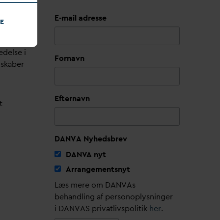
E-mail adresse
E
edelse i
Fornavn
lskaber
Efternavn
t
DANVA Nyhedsbrev
D
AN
V
A nyt
Arrangementsnyt
Læs mere om DANVAs
behandling af personoplysninger
i DANVAS privatlivspolitik
her
.