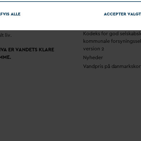
em stærke alliancer og klare
Pri
v
atlivspolitik
skaber taler
D
AN
V
A
v
andets
FVIS ALLE
ACCEPTER
V
ALGT
Arrangementer
 som vigtig ressource for den
Fakturering
ne omstilling og grundlaget
Kodeks for god selskabsl
lt liv.
kommunale forsyningsse
version 2
N
V
A ER
V
ANDETS KLARE
MME.
Nyheder
V
andpris på
d
anmarkskor