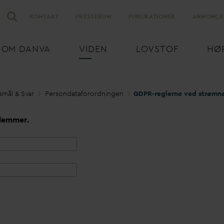
KONTAKT
PRESSERUM
PUBLIKATIONER
ANNONCE
OM
D
AN
V
A
VIDEN
LOVSTOF
HØ
smål & S
v
ar
Person
d
ataforordningen
lemmer.