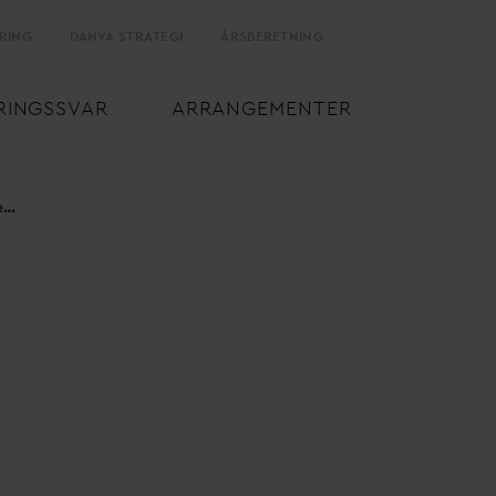
RING
D
AN
V
A STRATEGI
ÅRSBERETNING
RINGSS
V
AR
ARRANGEMENTER
GDPR-reglerne ved strømnedbrud