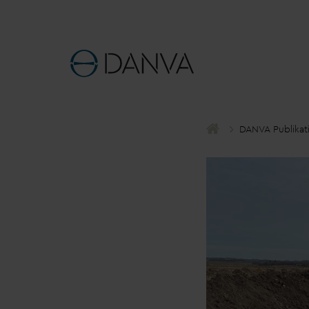
D
AN
V
A Publikat