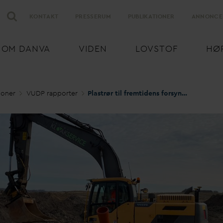
KONTAKT
PRESSERUM
PUBLIKATIONER
ANNONCE
OM
D
AN
V
A
VIDEN
LOVSTOF
HØ
ioner
VUDP rapporter
Plastrør til fremtidens forsyningsledninger