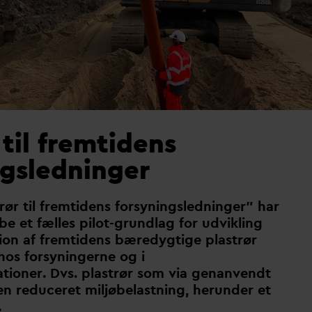
 til fremtidens
ngsledninger
rør til fremtidens forsyningsledninger” har
abe et fælles pilot-grundlag for udvikling
on af fremtidens bæredygtige plastrør
hos forsyningerne og i
ationer. Dvs. plastrør som via genanvendt
 en reduceret miljøbelastning, herunder et
.