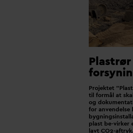
Plastrør
forsyni
Projektet ”Plast
til formål at sk
og dokumentati
for anvendelse 
bygningsinstall
plast be-virker
lavt CO2-aftryk