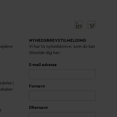
NYHEDSBREVS­TILMELDING
bejdere
Vi har to nyhedsbreve, som du kan
tilmelde dig her:
E-mail adresse
edelse i
Fornavn
lskaber
Efternavn
t