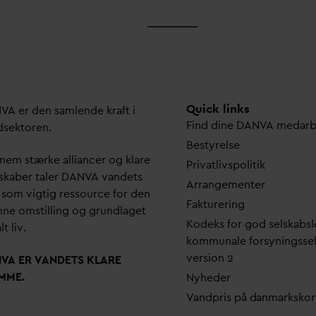
Quick links
N
V
A er den samlende kraft i
Find dine
D
AN
V
A me
d
ar
dsektoren.
Bestyrelse
em stærke alliancer og klare
Pri
v
atlivspolitik
skaber taler
D
AN
V
A
v
andets
Arrangementer
 som vigtig ressource for den
Fakturering
ne omstilling og grundlaget
Kodeks for god selskabsl
lt liv.
kommunale forsyningsse
version 2
N
V
A ER
V
ANDETS KLARE
MME.
Nyheder
V
andpris på
d
anmarkskor