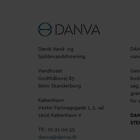
D
ansk
V
and- og
D
A
Spilde
v
andsforening
v
an
V
andhuset
Genn
Godthåbsvej 83
bud
8660 Skanderborg
sag,
grøn
København
for a
Vester Farimagsgade 1, 5. sal.
1606 København V
D
A
STE
Tlf.: 70 21 00 55
d
an
v
a@
d
an
v
a.dk