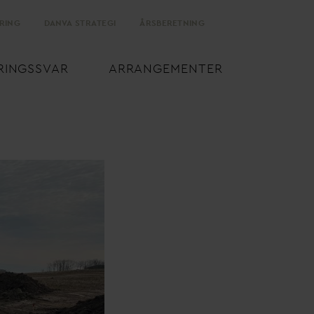
RING
D
AN
V
A STRATEGI
ÅRSBERETNING
RINGSS
V
AR
ARRANGEMENTER