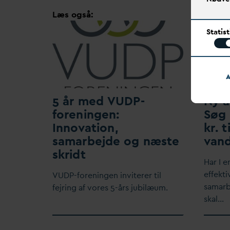
Læs også:
Statis
A
5 år med VUDP-
Ny a
foreningen:
Søg 
Inno
v
ation,
kr. t
samarbejde og næste
v
an
skridt
Har I e
effekti
VUDP-foreningen inviterer til
samarb
fejring af vores 5-års jubilæum.
skal…