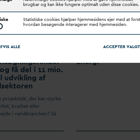
brugbar og kan ikke fungere optimalt uden disse cookies.
tiske
Statistiske cookies hjælper hjemmesidens ejer med at forst
hvordan besøgende interagerer med hjemmesiden.
FVIS ALLE
ACCEPTER
V
ALGT
nsøgningsrunde:
Energi
og få del i 11 mio.
il udvikling af
dsektoren
n projektidé, der kan styrke
vitet, k
v
alitet eller
ejde i
v
andbranchen? Så