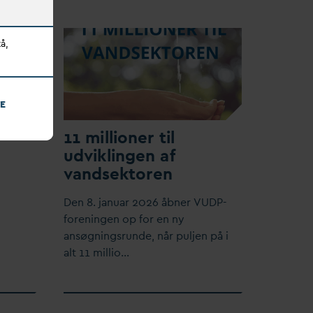
å,
E
11 millioner til
udviklingen af
v
andsektoren
Den 8. januar 2026 åbner VUDP-
foreningen op for en ny
ansøgningsrunde, når puljen på i
alt 11 millio…