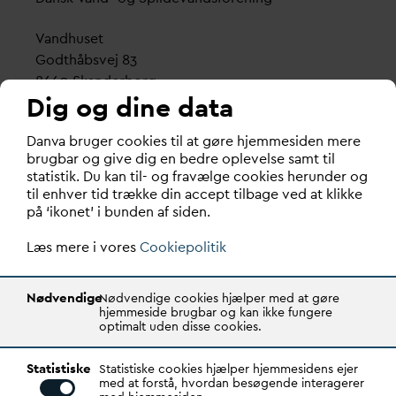
V
andhuset
Godthåbsvej 83
8660 Skanderborg
Dig og dine data
København
D
an
v
a bruger cookies til at gøre hjemmesiden mere
Vester Farimagsgade 1, 5. sal.
brugbar og give dig en bedre oplevelse samt til
1606 København V
statistik. Du kan til- og fravælge cookies herunder og
til enhver tid trække din accept tilbage ved at klikke
Tlf.: 70 21 00 55
på ‘ikonet’ i bunden af siden.
d
an
v
a@
d
an
v
a.dk
Læs mere i vores
CVR: 29031215
Cookiepolitik
Transparency Register: REG 0105047100027-26
Nødvendige
Nødvendige cookies hjælper med at gøre
hjemmeside brugbar og kan ikke fungere
optimalt uden disse cookies.
D
AN
V
A er den samlende kraft i
v
andsektoren.
Statistiske
Gennem stærke alliancer og klare budskaber taler
Statistiske cookies hjælper hjemmesidens ejer
med at forstå, hvordan besøgende interagerer
D
AN
V
A
v
andets sag, som vigtig ressource for den