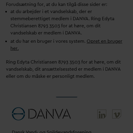
Forudsætning for, at du kan tilgå disse sider er:
at du arbejder i et
v
andselskab, der er
stemmeberettiget medlem i
D
AN
V
A. Ring Edyta
Christiansen 8793 3503 for at høre, om dit
v
andselskab er medlem i
D
AN
V
A.
at du har en bruger i vores system.
Opret en bruger
her.
Ring Edyta Christiansen 8793 3503 for at høre, om dit
v
andselskab, dit ansættelsessted er medlem i
D
AN
V
A
eller om du måske er personligt medlem.
D
ansk
V
and- og Spilde
v
andsforening