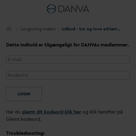
Lovgivning indeks
Udbud - tro og love erklæringer vedrørende offentlig gæld
Dette indhold er tilgængeligt for
D
AN
V
As medlemmer.
LOGIN
Har du
glemt dit kodeord klik her
og klik herefter på
Glemt kodeord.
Troubleshooting: