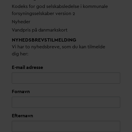
Kodeks for god selskabsledelse i kommunale
forsyningsselskaber version 2
Nyheder
V
andpris på
d
anmarkskort
NYHEDSBREVS­TILMELDING
Vi har to nyhedsbreve, som du kan tilmelde
dig her:
E-mail adresse
Fornavn
Efternavn