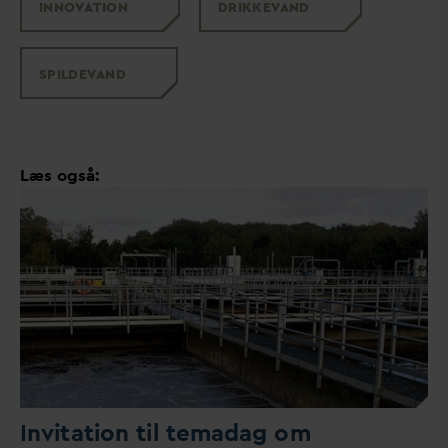
INNO
V
ATION
DRIKKE
V
AND
SPILDE
V
AND
Læs også:
Invitation til tema
d
ag om