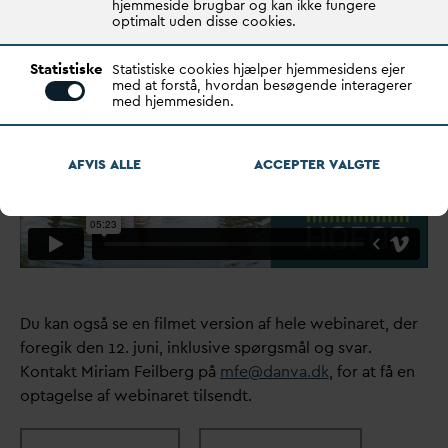
smitte. Se præsentationen her.
hjemmeside brugbar og kan ikke fungere
optimalt uden disse cookies.
Statistiske
Statistiske cookies hjælper hjemmesidens ejer
med at forstå, hvordan besøgende interagerer
med hjemmesiden.
AFVIS ALLE
ACCEPTER
V
ALGTE
Du kan også se en filmet version af hele webinaret, der
foregik den 12. juni, inklusive spørgsmål og s
v
ar.
Kontakt Miriam Feilberg på
mfe@
d
an
v
a.dk
, for at få en
optagelse af webinaret tilsendt.