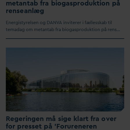
metantab fra biogasproduktion på
renseanlæg
Energistyrelsen og
D
AN
V
A inviterer i fællesskab til
tema
d
ag om metantab fra biogasproduktion på rens…
Regeringen må sige klart fra over
for presset på 'Forureneren