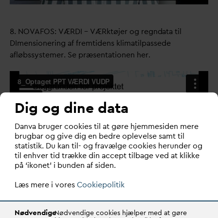
8. NO
V
AFOS: VÆRDI – VÆRktøjer og regn
d
ata til
DImensionering af fremtidens klimatilpassede
afløbssystemer.
Se præsentationen her.
Dig og dine data
D
an
v
a bruger cookies til at gøre hjemmesiden mere
brugbar og give dig en bedre oplevelse samt til
statistik. Du kan til- og fravælge cookies herunder og
til enhver tid trække din accept tilbage ved at klikke
på ‘ikonet’ i bunden af siden.
Læs mere i vores
Cookiepolitik
9. HOFOR: Skybruds
v
and i parker, risikovurdering for
Nødvendige
Nødvendige cookies hjælper med at gøre