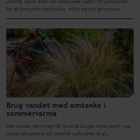
D
AN
V
A rejser krav om skærpede regler for pesticider
for at beskytte mennesker, miljø og det grund
v
an…
Brug
v
andet med omtanke i
sommer
v
arme
Det
v
arme, tørre vejr får os til at bruge mere
v
and – og
typisk på samme tid.
D
AN
V
A opfordrer til at…