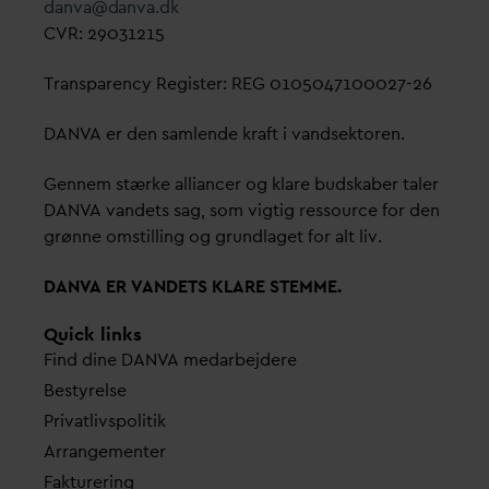
d
an
v
a@
d
an
v
a.dk
CVR: 29031215
Transparency Register: REG 0105047100027-26
D
AN
V
A er den samlende kraft i
v
andsektoren.
Gennem stærke alliancer og klare budskaber taler
D
AN
V
A
v
andets sag, som vigtig ressource for den
grønne omstilling og grundlaget for alt liv.
D
AN
V
A ER
V
ANDETS KLARE STEMME.
Quick links
Find dine
D
AN
V
A me
d
arbejdere
Bestyrelse
Pri
v
atlivspolitik
Arrangementer
Fakturering