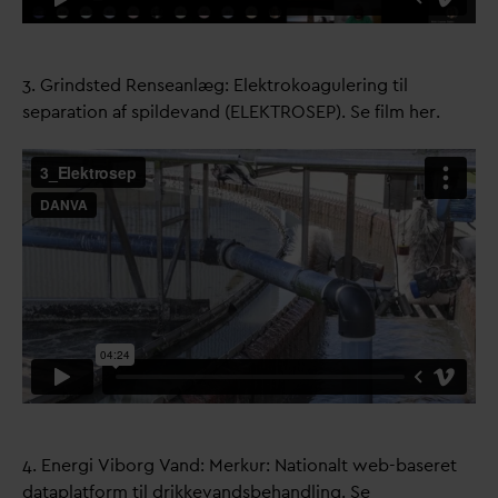
3. Grindsted Renseanlæg: Elektrokoagulering til
separation af spilde
v
and (ELEKTROSEP). Se film her.
4. Energi Viborg
V
and: Merkur: Nationalt web-baseret
d
ataplatform til drikke
v
andsbehandling. Se