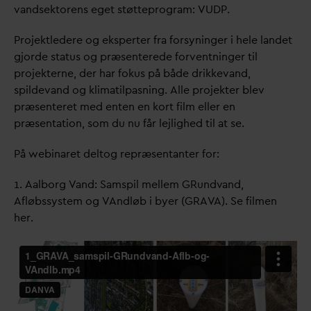
v
andsektorens eget støtteprogram: VUDP.
Projektledere og eksperter fra forsyninger i hele landet
gjorde status og præsenterede forventninger til
projekterne, der har fokus på både drikke
v
and,
spilde
v
and og klimatilpasning. Alle projekter blev
præsenteret med enten en kort film eller en
præsentation, som du nu får lejlighed til at se.
På webinaret deltog repræsentanter for:
1. Aalborg
V
and: Samspil mellem GRund
v
and,
Afløbssystem og
V
Andløb i byer (GRA
V
A). Se filmen
her.