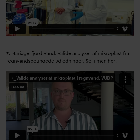
7. Mariagerfjord
V
and:
V
alide analyser af mikroplast fra
regn
v
andsbetingede udledninger. Se filmen her.