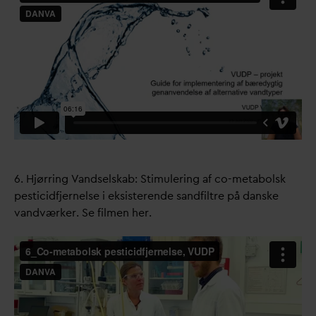
6. Hjørring
V
andselskab: Stimulering af co-metabolsk
pesticidfjernelse i eksisterende sandfiltre på
d
anske
v
andværker.
Se filmen her.