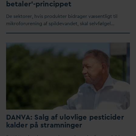
betaler'-princippet
De sektorer, hvis produkter bidrager væsentligt til
mikroforurening af spilde
v
andet, skal selvfølgel…
D
AN
V
A: Salg af ulovlige pesticider
kalder på stramninger