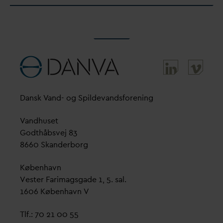
D
ansk
V
and- og Spilde
v
andsforening
V
andhuset
Godthåbsvej 83
8660 Skanderborg
København
Vester Farimagsgade 1, 5. sal.
1606 København V
Tlf.: 70 21 00 55