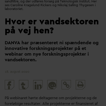
sandfiltre, og der udføres forsøg på Teknologisk Institut. Her
ses Caroline Kragelund Rickers og Nikolaj Salling Thygesen i
laboratoriet.
Hvor er vandsektoren
på vej hen?
D
AN
V
A har præsenteret ni spændende og
inno
v
ative forskningsprojekter på et
webinar om nye forskningsprojekter i
v
andsektoren.
18. august 2020
Print
@
and
share
På webinaret hørte deltagerne om projekterne og de
foreløbige resultater. Alle projekterne er finansieret af