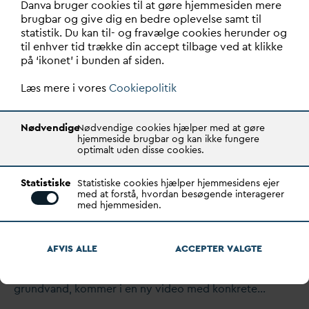
D
an
v
a bruger cookies til at gøre hjemmesiden mere
og terrænnært grund
v
and. Høringsfristen er de…
brugbar og give dig en bedre oplevelse samt til
statistik. Du kan til- og fravælge cookies herunder og
til enhver tid trække din accept tilbage ved at klikke
på ‘ikonet’ i bunden af siden.
Læs mere i vores
Cookiepolitik
Nødvendige
Nødvendige cookies hjælper med at gøre
hjemmeside brugbar og kan ikke fungere
optimalt uden disse cookies.
Statistiske
Statistiske cookies hjælper hjemmesidens ejer
med at forstå, hvordan besøgende interagerer
med hjemmesiden.
Grund
v
andets stemmer skal
inspirere de lokale treparter
AFVIS ALLE
ACCEPTER
V
ALGTE
​Ni af de centrale organisationer, der passer på vores
grund
v
and, kommer i en ny video med konkrete…