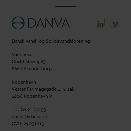
D
ansk
V
and- og Spilde
v
andsforening
V
andhuset
Godthåbsvej 83
8660 Skanderborg
København
Vester Farimagsgade 1, 5. sal.
1606 København V
Tlf.: 70 21 00 55
d
an
v
a@
d
an
v
a.dk
CVR: 29031215