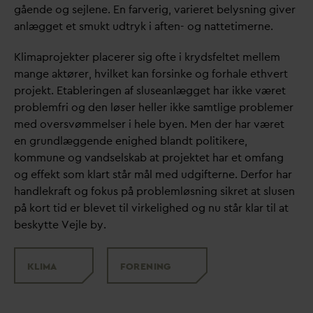
gående og sejlene. En farverig,
v
arieret belysning giver
anlægget et smukt udtryk i aften- og nattetimerne.
Klimaprojekter placerer sig ofte i krydsfeltet mellem
mange aktører, hvilket kan forsinke og forhale ethvert
projekt. Etableringen af sluseanlægget har ikke været
problemfri og den løser heller ikke samtlige problemer
med oversvømmelser i hele byen. Men der har været
en grundlæggende enighed blandt politikere,
kommune og
v
andselskab at projektet har et omfang
og effekt som klart står mål med udgifterne. Derfor har
handlekraft og fokus på problemløsning sikret at slusen
på kort tid er blevet til virkelighed og nu står klar til at
beskytte Vejle by.
KLIMA
FORENING