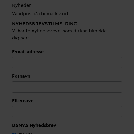
Nyheder
V
andpris på
d
anmarkskort
NYHEDSBREVS­TILMELDING
Vi har to nyhedsbreve, som du kan tilmelde
dig her:
E-mail adresse
Fornavn
Efternavn
DANVA Nyhedsbrev