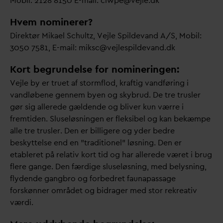
Mobil: 2128 8150 E-mail: clwpe@vejle.dk
Hvem nominerer?
Direktør Mikael Schultz, Vejle Spilde
v
and A/S, Mobil:
3050 7581, E-mail: miksc@vejlespilde
v
and.dk
Kort begrundelse for nomineringen:
Vejle by er truet af stormflod, kraftig
v
andføring i
v
andløbene gennem byen og skybrud. De tre trusler
gør sig allerede gældende og bliver kun værre i
fremtiden. Sluseløsningen er fleksibel og kan bekæmpe
alle tre trusler. Den er billigere og yder bedre
beskyttelse end en ”traditionel” løsning. Den er
etableret på relativ kort tid og har allerede været i brug
flere gange. Den færdige sluseløsning, med belysning,
flydende gangbro og forbedret faunapassage
forskønner området og bidrager med stor rekreativ
værdi.