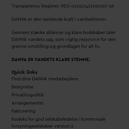
Transparency Register: REG 0105047100027-26
D
AN
V
A er den samlende kraft i
v
andsektoren.
Gennem stærke alliancer og klare budskaber taler
D
AN
V
A
v
andets sag, som vigtig ressource for den
grønne omstilling og grundlaget for alt liv.
D
AN
V
A ER
V
ANDETS KLARE STEMME.
Quick links
Find dine
D
AN
V
A me
d
arbejdere
Bestyrelse
Pri
v
atlivspolitik
Arrangementer
Fakturering
Kodeks for god selskabsledelse i kommunale
forsyningsselskaber version 2