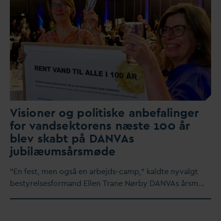
Visioner og politiske anbefalinger
for
v
andsektorens næste 100 år
blev skabt på
D
AN
V
As
jubilæumsårsmøde
”En fest, men også en arbejds-camp," kaldte ny
v
algt
bestyrelsesformand Ellen Trane Nørby
D
AN
V
As årsm…