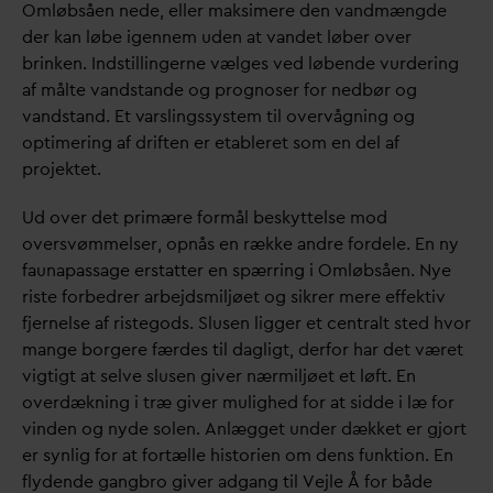
Omløbsåen nede, eller maksimere den
v
andmængde
der kan løbe igennem uden at
v
andet løber over
brinken. Indstillingerne vælges ved løbende vurdering
af målte
v
andstande og prognoser for nedbør og
v
andstand. Et
v
arslingssystem til overvågning og
optimering af driften er etableret som en del af
projektet.
Ud over det primære formål beskyttelse mod
oversvømmelser, opnås en række andre fordele. En ny
faunapassage erstatter en spærring i Omløbsåen. Nye
riste forbedrer arbejdsmiljøet og sikrer mere effektiv
fjernelse af ristegods. Slusen ligger et centralt sted hvor
mange borgere færdes til
d
agligt, derfor har det været
vigtigt at selve slusen giver nærmiljøet et løft. En
overdækning i træ giver mulighed for at sidde i læ for
vinden og nyde solen. Anlægget under dækket er gjort
er synlig for at fortælle historien om dens funktion. En
flydende gangbro giver adgang til Vejle Å for både