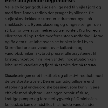
Mere uddybende begrundelse:
Vejle by ligger godt, i å
d
alen lige ned til Vejle Fjord og
med flere åbne
v
andløb der præger bybilledet. De
stejle skovdækkede skrænter indrammer byen på
smukkeste vis. Byens placering og omgivelser gør den
sårbar for oversvømmelser på tre fronter. Kraftig regn
eller tøbrud i oplandet medfører stor
v
andføring i åerne
og får dem til at løbe over sine brinker inde i byen.
Stormflod presser
v
andet over kajkanten og
v
andløbsbrinker. Skybrud presser afløbssystemet til
bristepunktet og hvis ikke
v
andet i nødsituation kan
løbe ud til
v
andløb og fjord så samles det på terræn.
Sluseløsningen er et fleksibelt og effektivt redskab mod
de tre største trusler. Den er samtidig billigere end
etablering af underjordiske bassiner, som kun vil være
effektiv mod skybrud. Løsningen består af sluse,
kraftige pumper og fordelerbygværk på Omløbsåen. I
fællesskab kan de indstilles til at holde
v
andstanden i