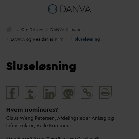
Om
D
AN
V
A
D
AN
V
A Klimapris
D
AN
V
A og Real
d
anias Klimapris 2017
Sluseløsning
Sluseløsning
Print
@
and
share
Hvem nomineres?
Claus Weng Petersen, Afdelingsleder Anlæg og
Infrastruktur, Vejle Kommune