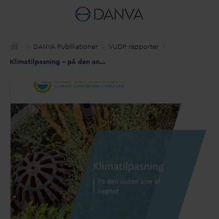
D
AN
V
A Publikationer
VUDP rapporter
Klimatilpasning – på den anden side af hegnet