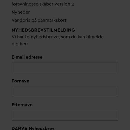
forsyningsselskaber version 2
Nyheder
V
andpris på
d
anmarkskort
NYHEDSBREVS­TILMELDING
Vi har to nyhedsbreve, som du kan tilmelde
dig her:
E-mail adresse
Fornavn
Efternavn
DANVA Nyhedsbrev