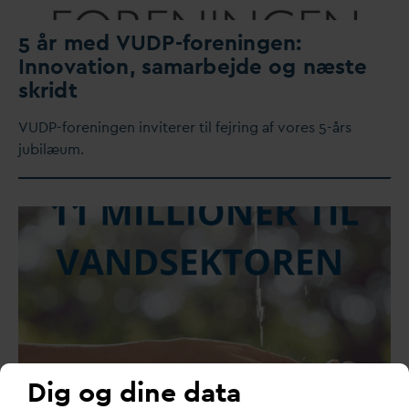
5 år med VUDP-foreningen:
Inno
v
ation, samarbejde og næste
skridt
VUDP-foreningen inviterer til fejring af vores 5-års
jubilæum.
Dig og dine data