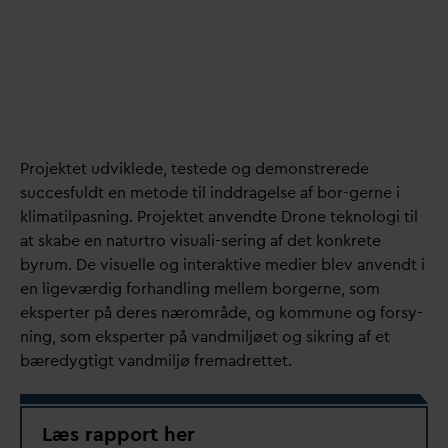
share
Projektet udviklede, testede og demonstrerede
succesfuldt en metode til inddragelse af bor-gerne i
klimatilpasning. Projektet anvendte Drone teknologi til
at skabe en naturtro visuali-sering af det konkrete
byrum. De visuelle og interaktive medier blev anvendt i
en ligeværdig forhandling mellem borgerne, som
eksperter på deres nærområde, og kommune og forsy-
ning, som eksperter på
v
andmiljøet og sikring af et
bæredygtigt
v
andmiljø fremadrettet.
Læs rapport her