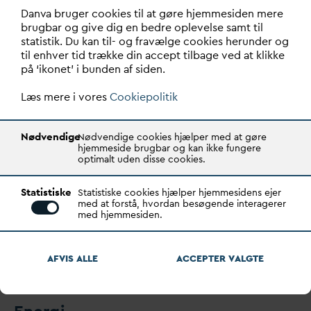
Ny ansøgningsrunde: Søg og få del
D
an
v
a bruger cookies til at gøre hjemmesiden mere
brugbar og give dig en bedre oplevelse samt til
i 11 mio. kr. til udvikling af
statistik. Du kan til- og fravælge cookies herunder og
v
andsektoren
til enhver tid trække din accept tilbage ved at klikke
på ‘ikonet’ i bunden af siden.
Har I en projektidé, der kan styrke effektivitet, k
v
alitet
Læs mere i vores
Cookiepolitik
eller samarbejde i
v
andbranchen? Så skal…
Nødvendige
Nødvendige cookies hjælper med at gøre
hjemmeside brugbar og kan ikke fungere
optimalt uden disse cookies.
Statistiske
Statistiske cookies hjælper hjemmesidens ejer
med at forstå, hvordan besøgende interagerer
med hjemmesiden.
AFVIS ALLE
ACCEPTER
V
ALGTE