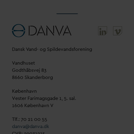
D
ansk
V
and- og Spilde
v
andsforening
V
andhuset
Godthåbsvej 83
8660 Skanderborg
København
Vester Farimagsgade 1, 5. sal.
1606 København V
Tlf.: 70 21 00 55
d
an
v
a@
d
an
v
a.dk
CVR: 29031215