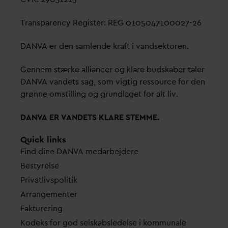
Transparency Register: REG 0105047100027-26
D
AN
V
A er den samlende kraft i
v
andsektoren.
Gennem stærke alliancer og klare budskaber taler
D
AN
V
A
v
andets sag, som vigtig ressource for den
grønne omstilling og grundlaget for alt liv.
D
AN
V
A ER
V
ANDETS KLARE STEMME.
Quick links
Find dine
D
AN
V
A me
d
arbejdere
Bestyrelse
Pri
v
atlivspolitik
Arrangementer
Fakturering
Kodeks for god selskabsledelse i kommunale