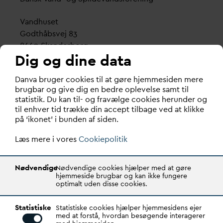
V
andhuset
Godthåbsvej 83
8660 Skanderborg
Dig og dine data
København
D
an
v
a bruger cookies til at gøre hjemmesiden mere
Vester Farimagsgade 1, 5. sal.
brugbar og give dig en bedre oplevelse samt til
1606 København V
statistik. Du kan til- og fravælge cookies herunder og
til enhver tid trække din accept tilbage ved at klikke
Tlf.: 70 21 00 55
på ‘ikonet’ i bunden af siden.
d
an
v
a@
d
an
v
a.dk
Læs mere i vores
CVR: 29031215
Cookiepolitik
Transparency Register: REG 0105047100027-26
Nødvendige
Nødvendige cookies hjælper med at gøre
hjemmeside brugbar og kan ikke fungere
optimalt uden disse cookies.
D
AN
V
A er den samlende kraft i
v
andsektoren.
Statistiske
Gennem stærke alliancer og klare budskaber taler
Statistiske cookies hjælper hjemmesidens ejer
med at forstå, hvordan besøgende interagerer
D
AN
V
A
v
andets sag, som vigtig ressource for den