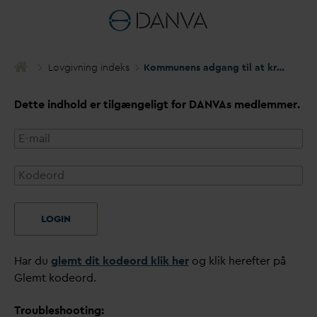
Lovgivning indeks
Kommunens adgang til at kræve leje for anlæg etableret på offentlig vej
Dette indhold er tilgængeligt for
D
AN
V
As medlemmer.
LOGIN
Har du
glemt dit kodeord klik her
og klik herefter på
Glemt kodeord.
Troubleshooting: