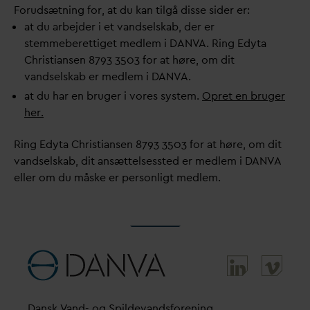
Forudsætning for, at du kan tilgå disse sider er:
at du arbejder i et
v
andselskab, der er
stemmeberettiget medlem i
D
AN
V
A. Ring Edyta
Christiansen 8793 3503 for at høre, om dit
v
andselskab er medlem i
D
AN
V
A.
at du har en bruger i vores system.
Opret en bruger
her.
Ring Edyta Christiansen 8793 3503 for at høre, om dit
v
andselskab, dit ansættelsessted er medlem i
D
AN
V
A
eller om du måske er personligt medlem.
D
ansk
V
and- og Spilde
v
andsforening