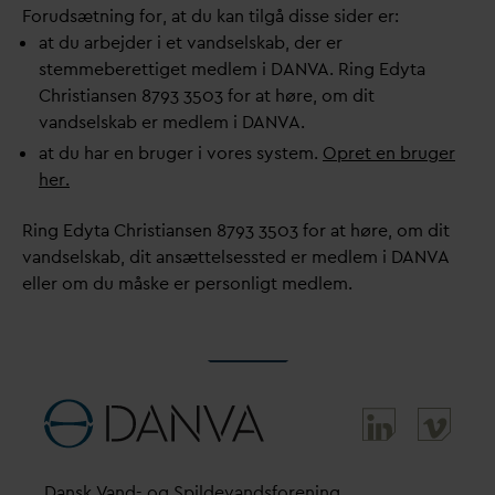
Forudsætning for, at du kan tilgå disse sider er:
at du arbejder i et
v
andselskab, der er
stemmeberettiget medlem i
D
AN
V
A. Ring Edyta
Christiansen 8793 3503 for at høre, om dit
v
andselskab er medlem i
D
AN
V
A.
at du har en bruger i vores system.
Opret en bruger
her.
Ring Edyta Christiansen 8793 3503 for at høre, om dit
v
andselskab, dit ansættelsessted er medlem i
D
AN
V
A
eller om du måske er personligt medlem.
D
ansk
V
and- og Spilde
v
andsforening