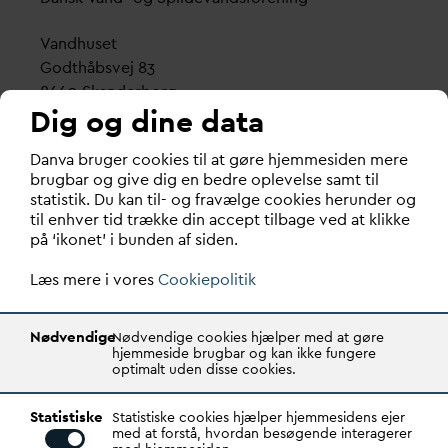
V
andhuset
Godthåbsvej 83
8660 Skanderborg
Dig og dine data
København
D
an
v
a bruger cookies til at gøre hjemmesiden mere
Vester Farimagsgade 1, 5. sal.
brugbar og give dig en bedre oplevelse samt til
1606 København V
statistik. Du kan til- og fravælge cookies herunder og
til enhver tid trække din accept tilbage ved at klikke
Tlf.: 70 21 00 55
på ‘ikonet’ i bunden af siden.
d
an
v
a@
d
an
v
a.dk
Læs mere i vores
CVR: 29031215
Cookiepolitik
Transparency Register: REG 0105047100027-26
Nødvendige
Nødvendige cookies hjælper med at gøre
hjemmeside brugbar og kan ikke fungere
optimalt uden disse cookies.
D
AN
V
A er den samlende kraft i
v
andsektoren.
Statistiske
Gennem stærke alliancer og klare budskaber taler
Statistiske cookies hjælper hjemmesidens ejer
med at forstå, hvordan besøgende interagerer
D
AN
V
A
v
andets sag, som vigtig ressource for den