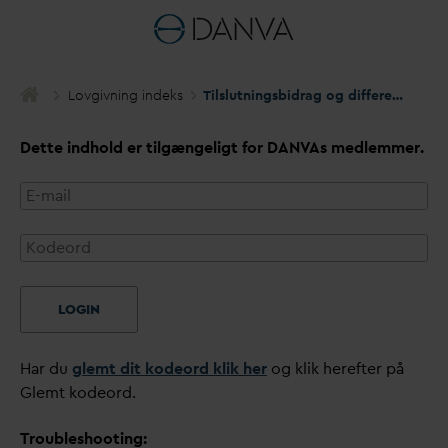
Lovgivning indeks
Tilslutningsbidrag og differentiering
Dette indhold er tilgængeligt for
D
AN
V
As medlemmer.
LOGIN
Har du
glemt dit kodeord klik her
og klik herefter på
Glemt kodeord.
Troubleshooting: