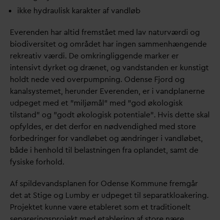
ikke hydraulisk karakter af
v
andløb
Everenden har altid fremstået med lav naturværdi og
biodiversitet og området har ingen sammenhængende
rekreativ værdi. De omkringliggende marker er
intensivt dyrket og drænet, og
v
andstanden er kunstigt
holdt nede ved overpumpning. Odense Fjord og
kanalsystemet, herunder Everenden, er i
v
andplanerne
udpeget med et ”miljømål” med ”god økologisk
tilstand” og ”godt økologisk potentiale”. Hvis dette skal
opfyldes, er det derfor en nødvendighed med store
forbedringer for
v
andløbet og ændringer i
v
andløbet,
både i henhold til belastningen fra oplandet, samt de
fysiske forhold.
Af spilde
v
andsplanen for Odense Kommune fremgår
det at Stige og Lumby er udpeget til separatkloakering.
Projektet kunne være etableret som et traditionelt
separeringsprojekt med etablering af store nære