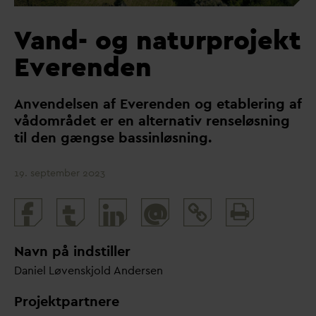
V
and- og naturprojekt
Everenden
Anvendelsen af Everenden og etablering af
vådområdet er en alternativ renseløsning
til den gængse bassinløsning.
19. september 2023
Print
@
and
share
Navn på indstiller
D
aniel Løvenskjold Andersen
Projektpartnere