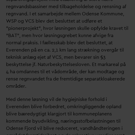
regn
v
andsbassiner med tilbageholdelse og rensning af
regn
v
and. I et samarbejde mellem Odense Kommune,
WSP og VCS blev det besluttet at udføre et
”pionerprojekt”, hvor løsningen skulle opfylde kravet til
”BAT”, men hvor løsningsgrebet kunne afvige fra
normal praksis. I fællesskab blev det besluttet, at
Everenden på en ca. 2,1 km lang strækning overgår til
teknisk anlæg ejet af VCS, men be
v
arer sin §3
beskyttelse jf. Naturbeskyttelsesloven. Et markareal på
4 ha om
d
annes til et vådområde, der kan modtage og
rense regn
v
andet fra de fremtidige separatkloakerede
områder.
Med denne løsning vil de hygiejniske forhold i
Everenden blive forbedret, omkringliggende opland
blive bæredygtigt klargjort til kommuneplanens
kommende byudvikling, næringsstofbelastningen til
Odense Fjord vil blive reduceret,
v
andhåndteringen i