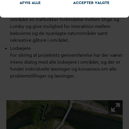
AFVIS ALLE
ACCEPTER
V
ALGTE
Everenden såvel som igennem de konstruerede
vådområder. Stiforbindelsen vil sikre beboerne i
området en trafiksikker forbindelse mellem Stige og
Lumby og give mulighed for interaktion mellem
beboerne og de nyanlagte naturområder samt
rekreative gåture i området.
Lodsejere
For sikring af projektets gennemførelse har der været
intens dialog med alle lodsejere i området, og der er
fundet individuelle løsninger og konsensus om alle
problemstillinger og løsninger.