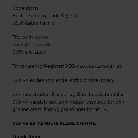
København
Vester Farimagsgade 1, 5. sal.
1606 København V
Tlf.: 70 21 00 55
d
an
v
a@
d
an
v
a.dk
CVR: 29031215
Transparency Register: REG 0105047100027-26
D
AN
V
A er den samlende kraft i
v
andsektoren.
Gennem stærke alliancer og klare budskaber taler
D
AN
V
A
v
andets sag, som vigtig ressource for den
grønne omstilling og grundlaget for alt liv.
D
AN
V
A ER
V
ANDETS KLARE STEMME.
Quick links