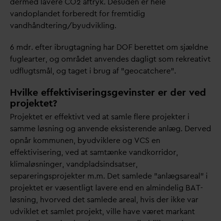
dermed lavere CO2 aftryk. Desuden er hele
v
andoplandet forberedt for fremtidig
v
andhåndtering/byudvikling.
6 mdr. efter ibrugtagning har DOF berettet om sjældne
fuglearter, og området anvendes
d
agligt som rekreativt
udflugtsmål, og taget i brug af ”geocatchere”.
Hvilke effektiviseringsgevinster er der ved
projektet?
Projektet er effektivt ved at samle flere projekter i
samme løsning og anvende eksisterende anlæg. Derved
opnår kommunen, byudviklere og VCS en
effektivisering, ved at samtænke
v
andkorridor,
klimaløsninger,
v
andpladsindsatser,
separeringsprojekter m.m. Det samlede ”anlægsareal” i
projektet er væsentligt lavere end en almindelig BAT-
løsning, hvorved det samlede areal, hvis der ikke
v
ar
udviklet et samlet projekt, ville have været markant