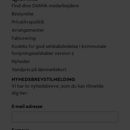
Find dine
D
AN
V
A me
d
arbejdere
Bestyrelse
Pri
v
atlivspolitik
Arrangementer
Fakturering
Kodeks for god selskabsledelse i kommunale
forsyningsselskaber version 2
Nyheder
V
andpris på
d
anmarkskort
NYHEDSBREVS­TILMELDING
Vi har to nyhedsbreve, som du kan tilmelde
dig her:
E-mail adresse