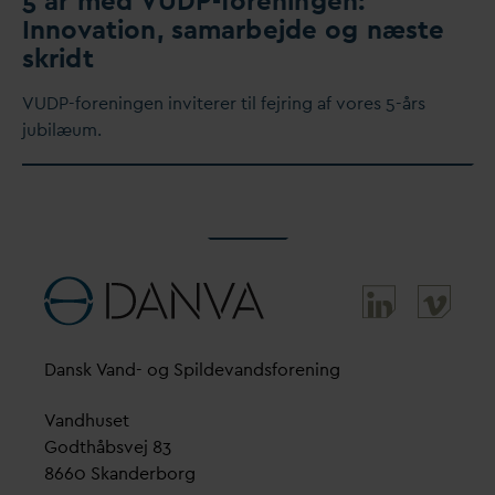
5 år med VUDP-foreningen:
Inno
v
ation, samarbejde og næste
skridt
VUDP-foreningen inviterer til fejring af vores 5-års
jubilæum.
D
ansk
V
and- og Spilde
v
andsforening
V
andhuset
Godthåbsvej 83
8660 Skanderborg