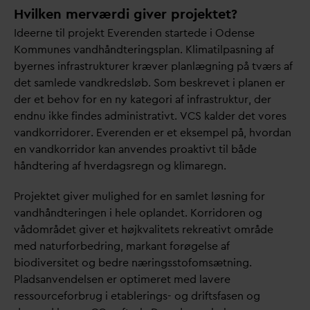
Hvilken merværdi giver projektet?
Ideerne til projekt Everenden startede i Odense
Kommunes
v
andhåndteringsplan. Klimatilpasning af
byernes infrastrukturer kræver planlægning på tværs af
det samlede
v
andkredsløb. Som beskrevet i planen er
der et behov for en ny kategori af infrastruktur, der
endnu ikke findes administrativt. VCS kalder det vores
v
andkorridorer. Everenden er et eksempel på, hvor
d
an
en
v
andkorridor kan anvendes proaktivt til både
håndtering af hver
d
agsregn og klimaregn.
Projektet giver mulighed for en samlet løsning for
v
andhåndteringen i hele oplandet. Korridoren og
vådområdet giver et højk
v
alitets rekreativt område
med naturforbedring, markant forøgelse af
biodiversitet og bedre næringsstofomsætning.
Pladsanvendelsen er optimeret med lavere
ressourceforbrug i etablerings- og driftsfasen og