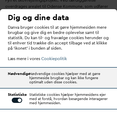
Fyn et skovrejsningsprojekt. Ved færdiggørelse
overdrages arealet til Odense Kommune, som udfører
rekreative foranstaltninger som udsigtspunkter,
Dig og dine data
shelterplads m.m.
D
an
v
a bruger cookies til at gøre hjemmesiden mere
Hvem har vi samarbejdet med?
brugbar og give dig en bedre oplevelse samt til
Bakkeområde
statistik. Du kan til- og fravælge cookies herunder og
til enhver tid trække din accept tilbage ved at klikke
Odense Kommune overtager bakkeområde med
på ‘ikonet’ i bunden af siden.
rekreative formål for øje.
Skovrejsningssamarbejde
Læs mere i vores
Cookiepolitik
Fjern
v
arme Fyn etablerer skovrejsning.
Pumpelaget
Nødvendige
Nødvendige cookies hjælper med at gøre
Projektet medfører en øget mængde regn
v
and til
hjemmeside brugbar og kan ikke fungere
optimalt uden disse cookies.
hovedkanalen og det dertilhørende pumpedigelaug.
Pumpedigelaug og
V
andcentersyd har u
d
arbejdet en
Statistiske
Statistiske cookies hjælper hjemmesidens ejer
fælles aftale som sikrer den økonomiske fordeling og
med at forstå, hvordan besøgende interagerer
sikring af
v
andhåndteringen.
med hjemmesiden.
Stiforløb/rekreativ brug
Der etableres sti langs hele det ændrede forløb af