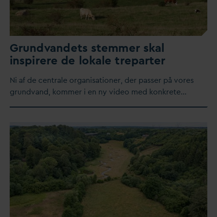
Grund
v
andets stemmer skal
inspirere de lokale treparter
​Ni af de centrale organisationer, der passer på vores
grund
v
and, kommer i en ny video med konkrete…