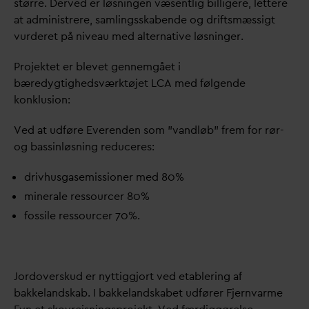
større. Derved er løsningen væsentlig billigere, lettere
at administrere, samlingsskabende og driftsmæssigt
vurderet på niveau med alternative løsninger.
Projektet er blevet gennemgået i
bæredygtighedsværktøjet LCA med følgende
konklusion:
Ved at udføre Everenden som ”
v
andløb” frem for rør-
og bassinløsning reduceres:
drivhusgasemissioner med 80%
minerale ressourcer 80%
fossile ressourcer 70%.
Jordoverskud er nyttiggjort ved etablering af
bakkelandskab. I bakkelandskabet udfører Fjern
v
arme