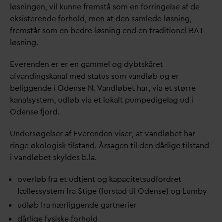
løsningen, vil kunne fremstå som en forringelse af de
eksisterende forhold, men at den samlede løsning,
fremstår som en bedre løsning end en traditionel BAT
løsning.
Everenden er er en gammel og dybtskåret
af
v
andingskanal med status som
v
andløb og er
beliggende i Odense N.
V
andløbet har, via et større
kanalsystem, udløb via et lokalt pumpedigelag ud i
Odense fjord.
Undersøgelser af Everenden viser, at
v
andløbet har
ringe økologisk tilstand. Årsagen til den dårlige tilstand
i
v
andløbet skyldes b.la.
overløb fra et udtjent og kapacitetsudfordret
fællessystem fra Stige (forstad til Odense) og Lumby
udløb fra nærliggende gartnerier
dårlige fysiske forhold