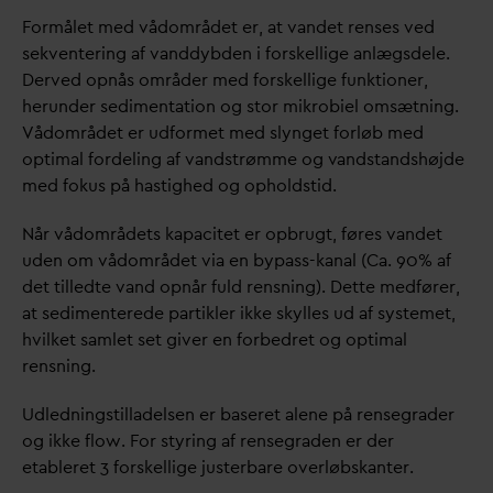
Formålet med vådområdet er, at
v
andet renses ved
sekventering af
v
anddybden i forskellige anlægsdele.
Derved opnås områder med forskellige funktioner,
herunder sedimentation og stor mikrobiel omsætning.
Vådområdet er udformet med slynget forløb med
optimal fordeling af
v
andstrømme og
v
andstandshøjde
med fokus på hastighed og opholdstid.
Når vådområdets kapacitet er opbrugt, føres
v
andet
uden om vådområdet via en bypass-kanal (Ca. 90% af
det tilledte
v
and opnår fuld rensning). Dette medfører,
at sedimenterede partikler ikke skylles ud af systemet,
hvilket samlet set giver en forbedret og optimal
rensning.
Udledningstilladelsen er baseret alene på rensegrader
og ikke flow. For styring af rensegraden er der
etableret 3 forskellige justerbare overløbskanter.