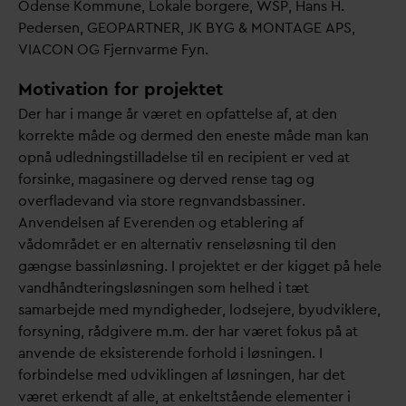
Odense Kommune, Lokale borgere, WSP, Hans H.
Pedersen, GEOPARTNER, JK BYG & MONTAGE APS,
VIACON OG Fjern
v
arme Fyn.
Motivation for projektet
Der har i mange år været en opfattelse af, at den
korrekte måde og dermed den eneste måde man kan
opnå udledningstilladelse til en recipient er ved at
forsinke, magasinere og derved rense tag og
overflade
v
and via store regn
v
andsbassiner.
Anvendelsen af Everenden og etablering af
vådområdet er en alternativ renseløsning til den
gængse bassinløsning. I projektet er der kigget på hele
v
andhåndteringsløsningen som helhed i tæt
samarbejde med myndigheder, lodsejere, byudviklere,
forsyning, rådgivere m.m. der har været fokus på at
anvende de eksisterende forhold i løsningen. I
forbindelse med udviklingen af løsningen, har det
været erkendt af alle, at enkeltstående elementer i