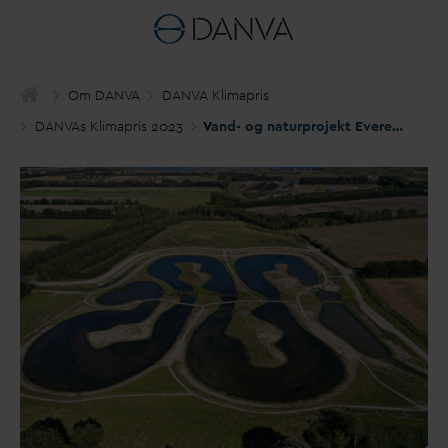
Om
D
AN
V
A
D
AN
V
A Klimapris
D
AN
V
As Klimapris 2023
V
and- og naturprojekt Everenden