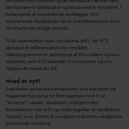
området fremtidssikret og de rekreative værdier samt
den bynære k
v
alitetsnatur og biodiversitet forbedret. I
forlængelse af ovenstående nedlægger VCS
eksisterende uhygiejniske åbne overløbsbassiner med
dertilhørende mulige overløb.
Til at understøtte viden og optimal drift, har VCS
igangsat et målerprogram for området.
Måleprogrammet er sammensat af flowmålere og isco-
samplere, som VCS løbende vil monitorere og evt.
tilpasse de næste års tid.
Hvad er nyt?
Everenden anvendes fremadrettet som transport og
magasinering og har en fremragende evne til at
”forrense”
v
andet.
V
andløbet vedligeholdes
fremadrettet ved drift og undersøgelser af
v
andløbets
tilstand, hvor driften af
v
andløbet målrettes
v
andløbets
kommende udvikling.