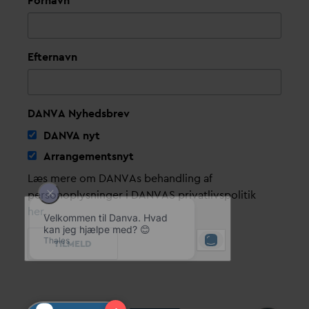
Fornavn
Efternavn
DANVA Nyhedsbrev
D
AN
V
A nyt
Arrangementsnyt
Læs mere om DANVAs behandling af
personoplysninger i DANVAS privatlivspolitik
her
.