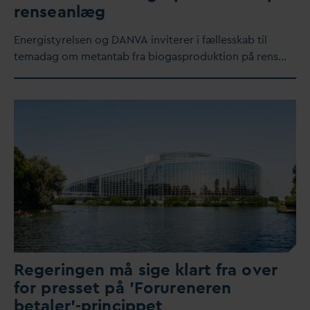
renseanlæg
Energistyrelsen og
D
AN
V
A inviterer i fællesskab til
tema
d
ag om metantab fra biogasproduktion på rens…
Regeringen må sige klart fra over
for presset på 'Forureneren
betaler'-princippet