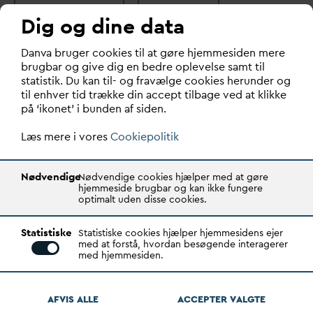
SPILDE
V
AND
AFLØB
Dig og dine data
D
an
v
a bruger cookies til at gøre hjemmesiden mere
IT
DIGITALISERING
AFLEDNING
brugbar og give dig en bedre oplevelse samt til
statistik. Du kan til- og fravælge cookies herunder og
DRÆN
V
AND
til enhver tid trække din accept tilbage ved at klikke
på ‘ikonet’ i bunden af siden.
Læs mere i vores
Cookiepolitik
Læs også:
Nødvendige
Nødvendige cookies hjælper med at gøre
hjemmeside brugbar og kan ikke fungere
optimalt uden disse cookies.
Statistiske
Statistiske cookies hjælper hjemmesidens ejer
med at forstå, hvordan besøgende interagerer
med hjemmesiden.
AFVIS ALLE
ACCEPTER
V
ALGTE