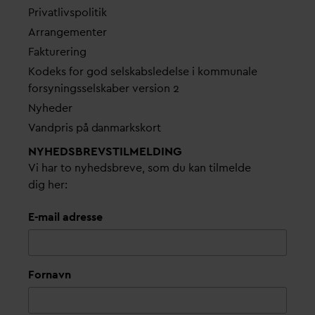
Pri
v
atlivspolitik
Arrangementer
Fakturering
Kodeks for god selskabsledelse i kommunale
forsyningsselskaber version 2
Nyheder
V
andpris på
d
anmarkskort
NYHEDSBREVS­TILMELDING
Vi har to nyhedsbreve, som du kan tilmelde
dig her:
E-mail adresse
Fornavn