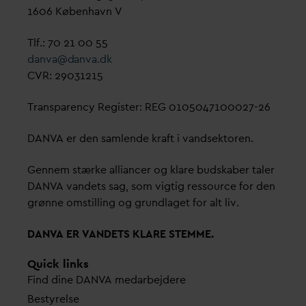
1606 København V
Tlf.: 70 21 00 55
d
an
v
a@
d
an
v
a.dk
CVR: 29031215
Transparency Register: REG 0105047100027-26
D
AN
V
A er den samlende kraft i
v
andsektoren.
Gennem stærke alliancer og klare budskaber taler
D
AN
V
A
v
andets sag, som vigtig ressource for den
grønne omstilling og grundlaget for alt liv.
D
AN
V
A ER
V
ANDETS KLARE STEMME.
Quick links
Find dine
D
AN
V
A me
d
arbejdere
Bestyrelse