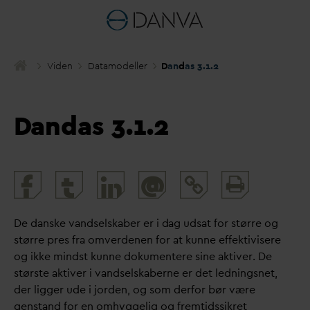
Viden
D
atamodeller
D
an
d
as 3.1.2
D
andas 3.1.2
Print
@
and
share
De
d
anske
v
andselskaber er i
d
ag udsat for større og
større pres fra omverdenen for at kunne effektivisere
og ikke mindst kunne dokumentere sine aktiver. De
største aktiver i
v
andselskaberne er det ledningsnet,
der ligger ude i jorden, og som derfor bør være
genstand for en omhyggelig og fremtidssikret