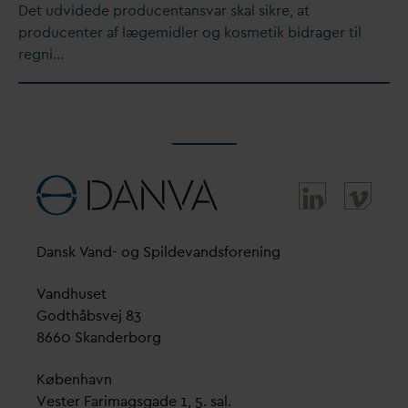
Det udvidede producentans
v
ar skal sikre, at
producenter af lægemidler og kosmetik bidrager til
regni…
D
ansk
V
and- og Spilde
v
andsforening
V
andhuset
Godthåbsvej 83
8660 Skanderborg
København
Vester Farimagsgade 1, 5. sal.