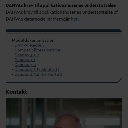
D
AN
V
As krav til applikationshusenes understøttelse
D
AN
V
As krav til applikationshusenes understøttelse af
D
AN
V
As
d
atamodeller fremgår
her.
Modeldokumentation:
-
D
AN
V
A-Reolen
-
Kompatibilitetsmatrice
-
D
an
d
as 3.1.2
-
D
an
d
as 3.1
-
D
an
d
as 3.0
-
D
an
d
as 2.6 (kvikløftet)
-
D
an
d
as 2.5.2 (kvikløftet)
Kontakt