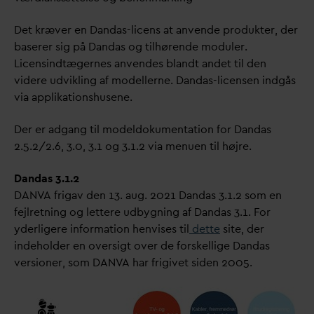
Det kræver en
D
an
d
as-licens at anvende produkter, der
baserer sig på
D
an
d
as og tilhørende moduler.
Licensindtægernes anvendes blandt andet til den
videre udvikling af modellerne.
D
an
d
as-licensen indgås
via applikationshusene.
Der er adgang til modeldokumentation for
D
an
d
as
2.5.2/2.6, 3.0, 3.1 og 3.1.2 via menuen til højre.
D
an
d
as 3.1.2
D
AN
V
A frigav den 13. aug. 2021
D
an
d
as 3.1.2 som en
fejlretning og lettere udbygning af
D
an
d
as 3.1. For
yderligere information henvises til
dette
site, der
indeholder en oversigt over de forskellige
D
an
d
as
versioner, som
D
AN
V
A har frigivet siden 2005.