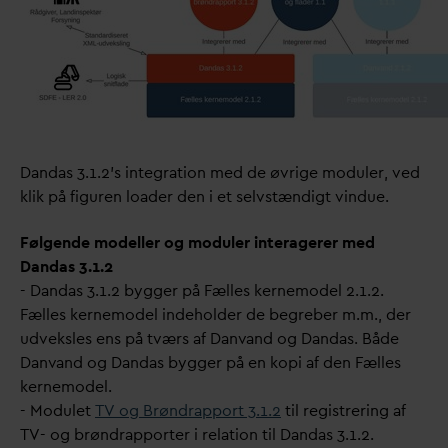
D
an
d
as
3.1.2's integration med de øvrige moduler, ved
klik på figuren loader den i et selvstændigt vindue.
Følgende modeller og moduler interagerer med
D
an
d
as 3.1.2
-
D
an
d
as 3.1.2 bygger på Fælles kernemodel 2.1.2.
Fælles kernemodel indeholder de begreber m.m., der
udveksles ens på tværs af
D
an
v
and og
D
an
d
as. Både
D
an
v
and og
D
an
d
as bygger på en kopi af den Fælles
kernemodel.
- Modulet
TV og Brøndrapport 3.1.2
til registrering af
TV- og brøndrapporter i relation til
D
an
d
as 3.1.2.