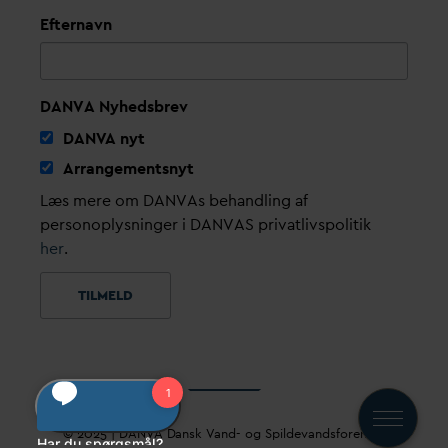
Efternavn
DANVA Nyhedsbrev
D
AN
V
A nyt
Arrangementsnyt
Læs mere om DANVAs behandling af
personoplysninger i DANVAS privatlivspolitik
her
.
© 2025 |
D
AN
V
A
D
ansk
V
and- og Spilde
v
andsforening