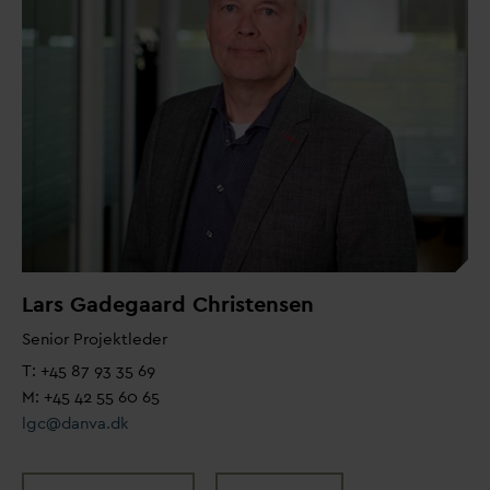
Lars Gadegaard Christensen
Senior Projektleder
T: +45 87 93 35 69
M: +45 42 55 60 65
lgc@
d
an
v
a.dk