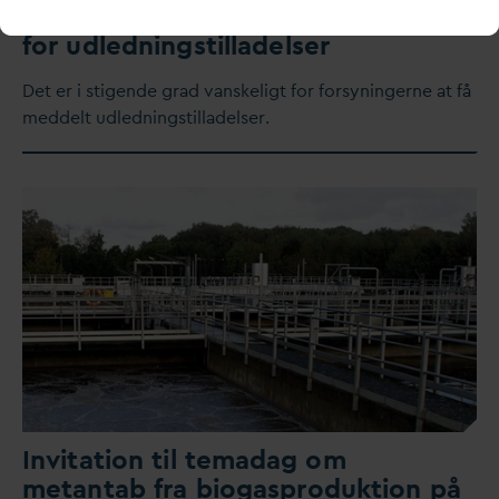
Forsyninger møder større barrierer
for udledningstilladelser
Det er i stigende grad
v
anskeligt for forsyningerne at få
meddelt udledningstilladelser.
Invitation til tema
d
ag om
metantab fra biogasproduktion på