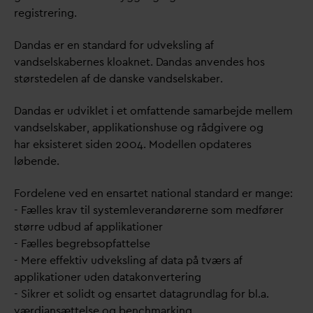
registrering.
D
an
d
as er en stan
d
ard for udveksling af
v
andselskabernes kloaknet.
D
an
d
as anvendes hos
størstedelen af de
d
anske
v
andselskaber.
D
an
d
as er udviklet i et omfattende samarbejde mellem
v
andselskaber, applikationshuse og rådgivere og
har eksisteret siden 2004. Modellen op
d
ateres
løbende.
Fordelene ved en ensartet national stan
d
ard er mange:
- Fælles krav til systemleverandørerne som medfører
større udbud af applikationer
- Fælles begrebsopfattelse
- Mere effektiv udveksling af
d
ata på tværs af
applikationer uden
d
atakonvertering
- Sikrer et solidt og ensartet
d
atagrundlag for bl.a.
værdiansættelse og benchmarking