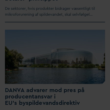
De sektorer, hvis produkter bidrager væsentligt til
mikroforurening af spilde
v
andet, skal selvfølgel…
D
AN
V
A ad
v
arer mod pres på
producentans
v
ar i
EU’s byspilde
v
andsdirektiv