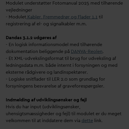
Modulet understøtter Fotomanual 2025 med tilhørende
vejledninger
- Modulet
Kabler, Fremmedrør og Flader 1.1
til
registrering af el- og signalkabler m.m.
D
an
d
as 3.1.2 udgøres af
- En logisk informationsmodel med tilhørende
dokumentation beliggende på
D
AN
V
A-Reolen
.
- Et XML-udvekslingsformat til brug for udveksling af
lednings
d
ata m.m. både internt i forsyningen og med
eksterne rådgivere og landinspektører.
- Logiske snitflader til LER 2.0 som grundlag for
forsyningens bes
v
arelse af graveforespørgsler.
Indmelding af udviklingsønsker og fejl
Hvis du har input (udviklingsønsker,
uhensigtsmæssigheder og fejl) til modulet er du meget
velkommen til at ind
d
atere dem via
dette
link.