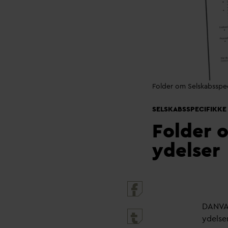
Folder om Selskabsspec
SELSKABSSPECIFIKKE
Folder 
ydelser
D
AN
V
A
ydelse