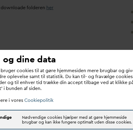
 downloade folderen
her
 og dine data
 bruger cookies til at gøre hjemmesiden mere brugbar og giv
re oplevelse samt til statistik. Du kan til- og fravælge cookies
er og til enhver tid trække din accept tilbage ved at klikke p
t’ i bunden af siden.
ere i vores
Cookiepolitik
ndige
Nødvendige cookies hjælper med at gøre hjemmeside
brugbar og kan ikke fungere optimalt uden disse cookies.
V
A,
D
ansk
Nyt kursusforløb 