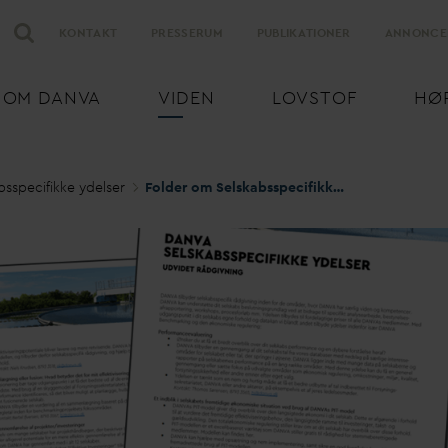
KONTAKT
PRESSERUM
PUBLIKATIONER
ANNONCE
OM
D
AN
V
A
VIDEN
LOVSTOF
HØ
bsspecifikke ydelser
Folder om Selskabsspecifikke ydelser