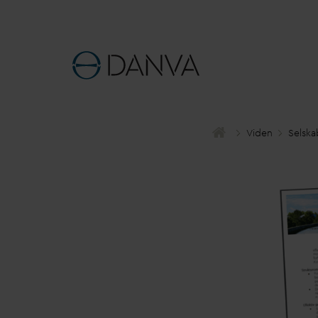
Viden
Selska