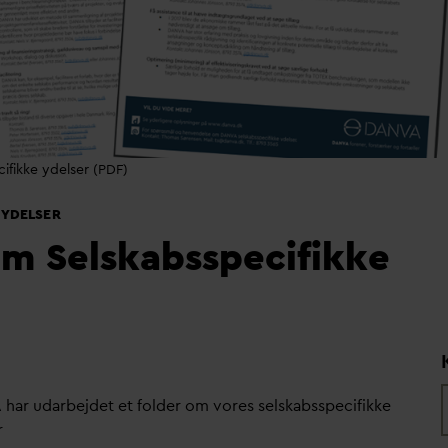
ifikke ydelser (PDF)
 YDELSER
om Selskabsspecifikke
 har u
d
arbejdet et folder om vores selskabsspecifikke
r