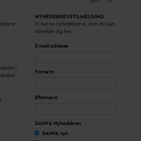
NYHEDSBREVS­TILMELDING
bejdere
Vi har to nyhedsbreve, som du kan
tilmelde dig her:
E-mail adresse
edelse i
Fornavn
lskaber
Efternavn
t
DANVA Nyhedsbrev
D
AN
V
A nyt