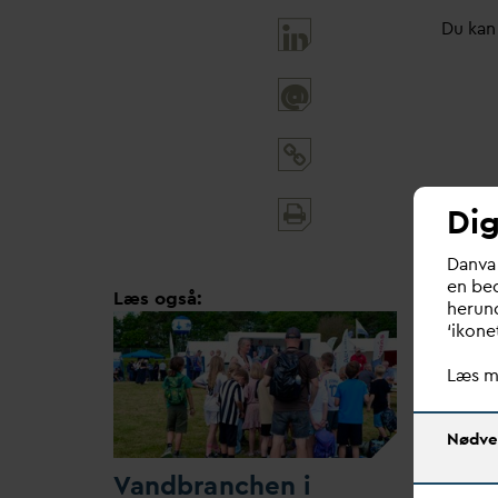
Du kan
@
Print
Dig
and
share
D
an
v
a
en bed
Læs også:
herund
‘ikone
Læs m
Nødve
V
andbranchen i
D
AN