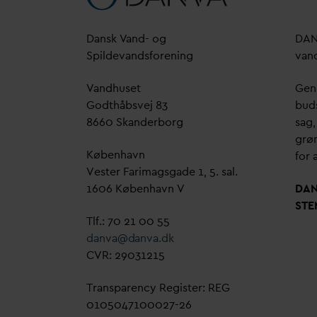
D
ansk
V
and- og
D
A
Spilde
v
andsforening
v
an
V
andhuset
Genn
Godthåbsvej 83
bud
8660 Skanderborg
sag,
grøn
København
for a
Vester Farimagsgade 1, 5. sal.
1606 København V
D
A
STE
Tlf.: 70 21 00 55
d
an
v
a@
d
an
v
a.dk
CVR: 29031215
Transparency Register: REG
0105047100027-26