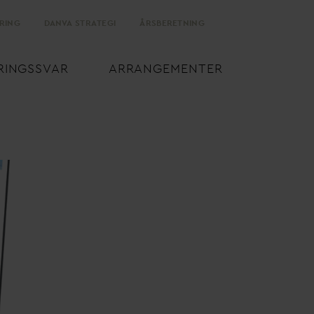
RING
D
AN
V
A STRATEGI
ÅRSBERETNING
RINGSS
V
AR
ARRANGEMENTER