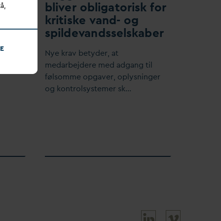
bliver obligatorisk for
å,
 til
kritiske
v
and- og
spilde
v
andsselskaber
E
og
D
AC
Nye krav betyder, at
,
me
d
arbejdere med adgang til
følsomme opgaver, oplysninger
og kontrolsystemer sk…