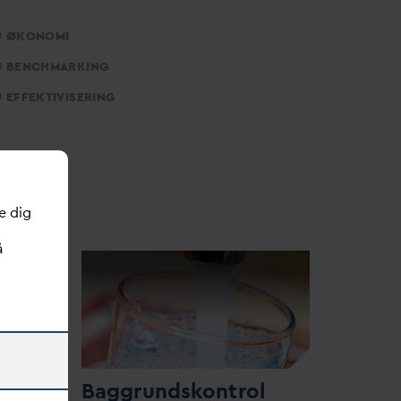
ØKONOMI
BENCHMARKING
EFFEKTIVISERING
e dig
å
skal
Baggrundskontrol