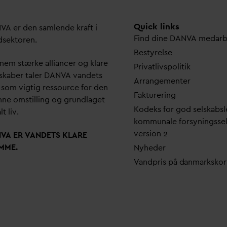
Quick links
N
V
A er den samlende kraft i
Find dine
D
AN
V
A me
d
ar
dsektoren.
Bestyrelse
em stærke alliancer og klare
Pri
v
atlivspolitik
skaber taler
D
AN
V
A
v
andets
Arrangementer
 som vigtig ressource for den
Fakturering
ne omstilling og grundlaget
Kodeks for god selskabsl
lt liv.
kommunale forsyningsse
version 2
N
V
A ER
V
ANDETS KLARE
MME.
Nyheder
V
andpris på
d
anmarkskor