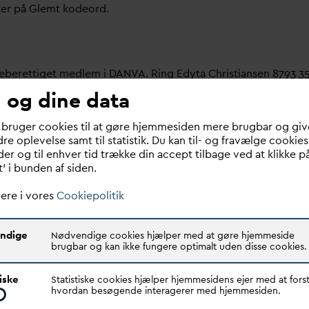
ter på Glemt kodeord.
meberettiget medlem i
D
AN
V
A. Ring Edyta Christiansen 8793 3
 og dine data
bruger her.
 bruger cookies til at gøre hjemmesiden mere brugbar og giv
re oplevelse samt til statistik. Du kan til- og fravælge cookies
 om dit
v
andselskab, dit ansættelsessted er medlem i
D
AN
V
A e
er og til enhver tid trække din accept tilbage ved at klikke p
t’ i bunden af siden.
ere i vores
Cookiepolitik
ndige
Nødvendige cookies hjælper med at gøre hjemmeside
brugbar og kan ikke fungere optimalt uden disse cookies.
Quick links
N
V
A er den samlende kraft i
tiske
Statistiske cookies hjælper hjemmesidens ejer med at forst
Find dine
D
AN
V
A me
d
ar
dsektoren.
hvordan besøgende interagerer med hjemmesiden.
Bestyrelse