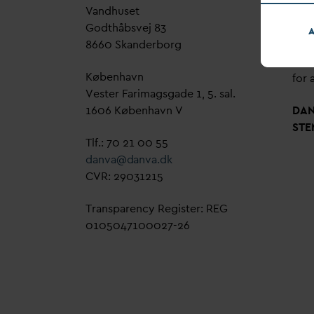
V
andhuset
Genn
Godthåbsvej 83
bud
A
8660 Skanderborg
sag,
grøn
København
for a
Vester Farimagsgade 1, 5. sal.
1606 København V
D
A
STE
Tlf.: 70 21 00 55
d
an
v
a@
d
an
v
a.dk
CVR: 29031215
Transparency Register: REG
0105047100027-26