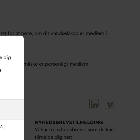
503 for at høre, om dit
v
andselskab er medlem i
e dig
ller om du måske er personligt medlem.
å
NYHEDSBREVS­TILMELDING
å,
bejdere
Vi har to nyhedsbreve, som du kan
tilmelde dig her: