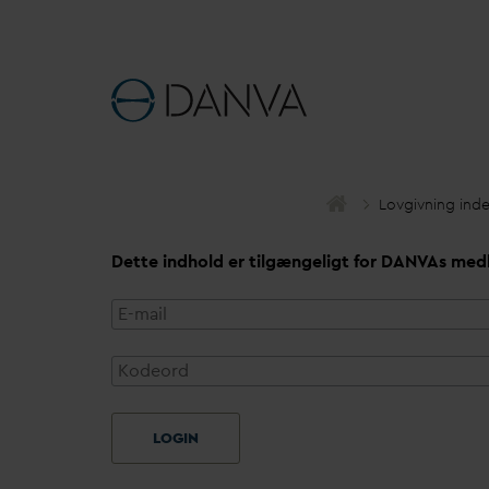
Lovgivning ind
Dette indhold er tilgængeligt for
D
AN
V
As med
LOGIN