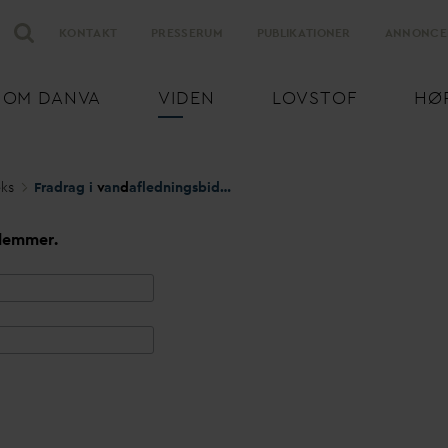
KONTAKT
PRESSERUM
PUBLIKATIONER
ANNONCE
OM
D
AN
V
A
VIDEN
LOVSTOF
HØ
eks
Fradrag i
v
an
d
afledningsbidrag for erhvervsejendomme og trappemodellen
lemmer.