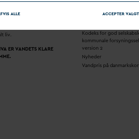
em stærke alliancer og klare
Pri
v
atlivspolitik
skaber taler
D
AN
V
A
v
andets
FVIS ALLE
ACCEPTER
V
ALGT
Arrangementer
 som vigtig ressource for den
Fakturering
ne omstilling og grundlaget
Kodeks for god selskabsl
lt liv.
kommunale forsyningsse
version 2
N
V
A ER
V
ANDETS KLARE
MME.
Nyheder
V
andpris på
d
anmarkskor