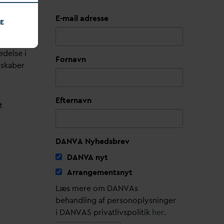
E-mail adresse
E
edelse i
Fornavn
lskaber
Efternavn
t
DANVA Nyhedsbrev
D
AN
V
A nyt
Arrangementsnyt
Læs mere om DANVAs
behandling af personoplysninger
i DANVAS privatlivspolitik
her
.