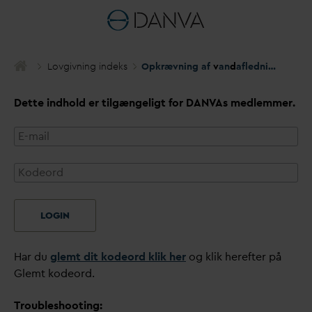
Lovgivning indeks
Opkrævning af
v
an
d
afledningsbidrag på baggrund af et (delvist) estimat af mængden af afledt
Dette indhold er tilgængeligt for
D
AN
V
As medlemmer.
LOGIN
Har du
glemt dit kodeord klik her
og klik herefter på
Glemt kodeord.
Troubleshooting: