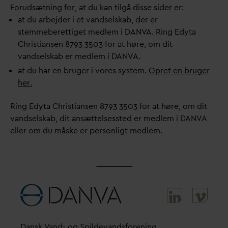
Forudsætning for, at du kan tilgå disse sider er:
at du arbejder i et
v
andselskab, der er
stemmeberettiget medlem i
D
AN
V
A. Ring Edyta
Christiansen 8793 3503 for at høre, om dit
v
andselskab er medlem i
D
AN
V
A.
at du har en bruger i vores system.
Opret en bruger
her.
Ring Edyta Christiansen 8793 3503 for at høre, om dit
v
andselskab, dit ansættelsessted er medlem i
D
AN
V
A
eller om du måske er personligt medlem.
D
ansk
V
and- og Spilde
v
andsforening