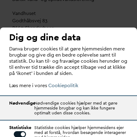
V
andhuset
Godthåbsvej 83
8660 Skanderborg
Dig og dine data
København
D
an
v
a bruger cookies til at gøre hjemmesiden mere
Vester Farimagsgade 1, 5. sal.
brugbar og give dig en bedre oplevelse samt til
1606 København V
statistik. Du kan til- og fravælge cookies herunder og
til enhver tid trække din accept tilbage ved at klikke
Tlf.: 70 21 00 55
på ‘ikonet’ i bunden af siden.
d
an
v
a@
d
an
v
a.dk
Læs mere i vores
CVR: 29031215
Cookiepolitik
Transparency Register: REG 0105047100027-26
Nødvendige
Nødvendige cookies hjælper med at gøre
hjemmeside brugbar og kan ikke fungere
optimalt uden disse cookies.
D
AN
V
A er den samlende kraft i
v
andsektoren.
Statistiske
Gennem stærke alliancer og klare budskaber taler
Statistiske cookies hjælper hjemmesidens ejer
med at forstå, hvordan besøgende interagerer
D
AN
V
A
v
andets sag, som vigtig ressource for den