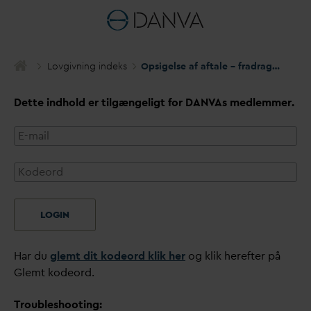
Lovgivning indeks
Opsigelse af aftale – fradrag i
v
an
d
a
Dette indhold er tilgængeligt for
D
AN
V
As medlemmer.
LOGIN
Har du
glemt dit kodeord klik her
og klik herefter på
Glemt kodeord.
Troubleshooting: