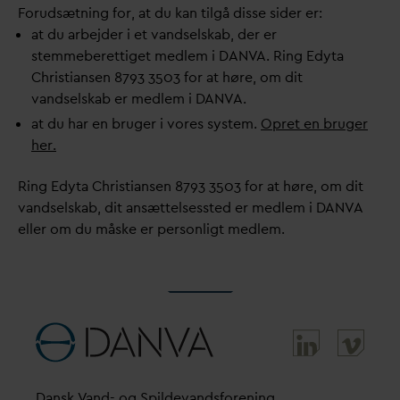
Forudsætning for, at du kan tilgå disse sider er:
at du arbejder i et
v
andselskab, der er
stemmeberettiget medlem i
D
AN
V
A. Ring Edyta
Christiansen 8793 3503 for at høre, om dit
v
andselskab er medlem i
D
AN
V
A.
at du har en bruger i vores system.
Opret en bruger
her.
Ring Edyta Christiansen 8793 3503 for at høre, om dit
v
andselskab, dit ansættelsessted er medlem i
D
AN
V
A
eller om du måske er personligt medlem.
D
ansk
V
and- og Spilde
v
andsforening