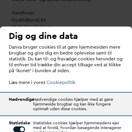
V
andhuset
Godthåbsvej 83
8660 Skanderborg
Dig og dine data
København
D
an
v
a bruger cookies til at gøre hjemmesiden mere
Vester Farimagsgade 1, 5. sal.
brugbar og give dig en bedre oplevelse samt til
1606 København V
statistik. Du kan til- og fravælge cookies herunder og
til enhver tid trække din accept tilbage ved at klikke
Tlf.: 70 21 00 55
på ‘ikonet’ i bunden af siden.
d
an
v
a@
d
an
v
a.dk
Læs mere i vores
CVR: 29031215
Cookiepolitik
Transparency Register: REG 0105047100027-26
Nødvendige
Nødvendige cookies hjælper med at gøre
hjemmeside brugbar og kan ikke fungere
optimalt uden disse cookies.
D
AN
V
A er den samlende kraft i
v
andsektoren.
Statistiske
Gennem stærke alliancer og klare budskaber taler
Statistiske cookies hjælper hjemmesidens ejer
med at forstå, hvordan besøgende interagerer
D
AN
V
A
v
andets sag, som vigtig ressource for den