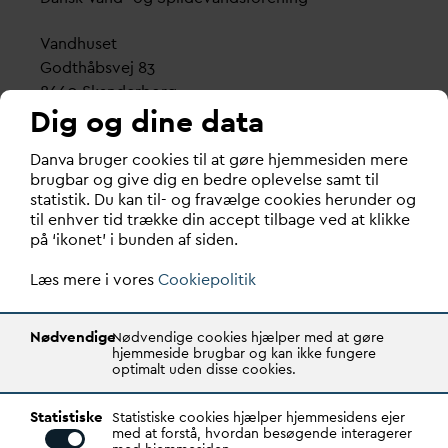
V
andhuset
Godthåbsvej 83
8660 Skanderborg
Dig og dine data
København
D
an
v
a bruger cookies til at gøre hjemmesiden mere
Vester Farimagsgade 1, 5. sal.
brugbar og give dig en bedre oplevelse samt til
1606 København V
statistik. Du kan til- og fravælge cookies herunder og
til enhver tid trække din accept tilbage ved at klikke
Tlf.: 70 21 00 55
på ‘ikonet’ i bunden af siden.
d
an
v
a@
d
an
v
a.dk
Læs mere i vores
CVR: 29031215
Cookiepolitik
Transparency Register: REG 0105047100027-26
Nødvendige
Nødvendige cookies hjælper med at gøre
hjemmeside brugbar og kan ikke fungere
optimalt uden disse cookies.
D
AN
V
A er den samlende kraft i
v
andsektoren.
Statistiske
Gennem stærke alliancer og klare budskaber taler
Statistiske cookies hjælper hjemmesidens ejer
med at forstå, hvordan besøgende interagerer
D
AN
V
A
v
andets sag, som vigtig ressource for den