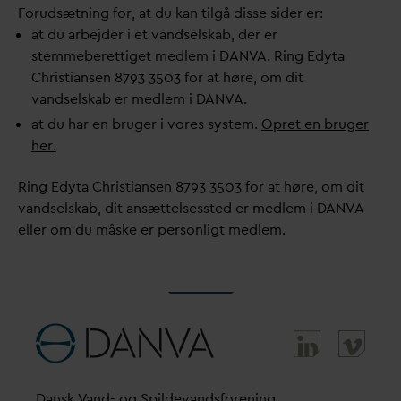
Forudsætning for, at du kan tilgå disse sider er:
at du arbejder i et
v
andselskab, der er
stemmeberettiget medlem i
D
AN
V
A. Ring Edyta
Christiansen 8793 3503 for at høre, om dit
v
andselskab er medlem i
D
AN
V
A.
at du har en bruger i vores system.
Opret en bruger
her.
Ring Edyta Christiansen 8793 3503 for at høre, om dit
v
andselskab, dit ansættelsessted er medlem i
D
AN
V
A
eller om du måske er personligt medlem.
D
ansk
V
and- og Spilde
v
andsforening