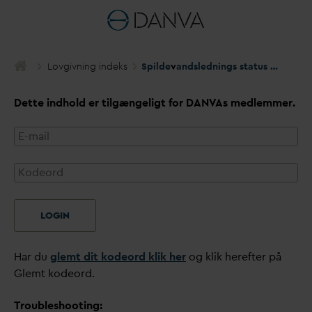
Lovgivning indeks
Spilde
v
andslednings status – ejet af spilde
Dette indhold er tilgængeligt for
D
AN
V
As medlemmer.
LOGIN
Har du
glemt dit kodeord klik her
og klik herefter på
Glemt kodeord.
Troubleshooting: