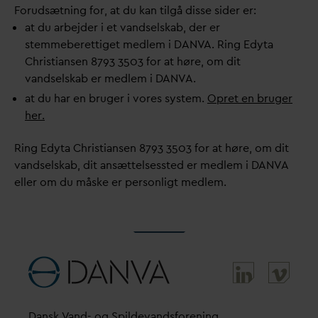
Forudsætning for, at du kan tilgå disse sider er:
at du arbejder i et
v
andselskab, der er
stemmeberettiget medlem i
D
AN
V
A. Ring Edyta
Christiansen 8793 3503 for at høre, om dit
v
andselskab er medlem i
D
AN
V
A.
at du har en bruger i vores system.
Opret en bruger
her.
Ring Edyta Christiansen 8793 3503 for at høre, om dit
v
andselskab, dit ansættelsessted er medlem i
D
AN
V
A
eller om du måske er personligt medlem.
D
ansk
V
and- og Spilde
v
andsforening