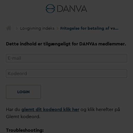
Lovgivning indeks
Fritagelse for betaling af
v
an
d
afledn
Dette indhold er tilgængeligt for
D
AN
V
As medlemmer.
LOGIN
Har du
glemt dit kodeord klik her
og klik herefter på
Glemt kodeord.
Troubleshooting: