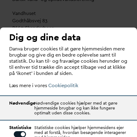
V
andhuset
Godthåbsvej 83
8660 Skanderborg
Dig og dine data
København
D
an
v
a bruger cookies til at gøre hjemmesiden mere
Vester Farimagsgade 1, 5. sal.
brugbar og give dig en bedre oplevelse samt til
1606 København V
statistik. Du kan til- og fravælge cookies herunder og
til enhver tid trække din accept tilbage ved at klikke
Tlf.: 70 21 00 55
på ‘ikonet’ i bunden af siden.
d
an
v
a@
d
an
v
a.dk
Læs mere i vores
CVR: 29031215
Cookiepolitik
Transparency Register: REG 0105047100027-26
Nødvendige
Nødvendige cookies hjælper med at gøre
hjemmeside brugbar og kan ikke fungere
optimalt uden disse cookies.
D
AN
V
A er den samlende kraft i
v
andsektoren.
Statistiske
Gennem stærke alliancer og klare budskaber taler
Statistiske cookies hjælper hjemmesidens ejer
med at forstå, hvordan besøgende interagerer
D
AN
V
A
v
andets sag, som vigtig ressource for den