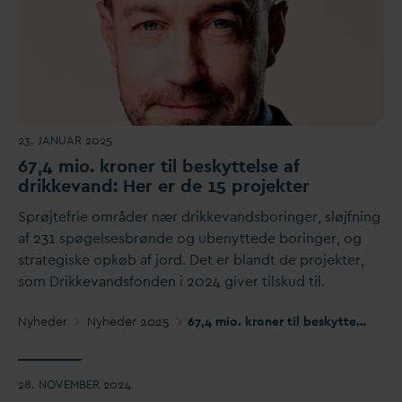
23. JANUAR 2025
67,4 mio. kroner til beskyttelse af
drikke
v
and: Her er de 15 projekter
Sprøjtefrie områder nær drikke
v
andsboringer, sløjfning
af 231 spøgelsesbrønde og ubenyttede boringer, og
strategiske opkøb af jord. Det er blandt de projekter,
som Drikke
v
andsfonden i 2024 giver tilskud til.
Nyheder
Nyheder 2025
67,4 mio. kroner til beskyttelse af drikke
28. NOVEMBER 2024