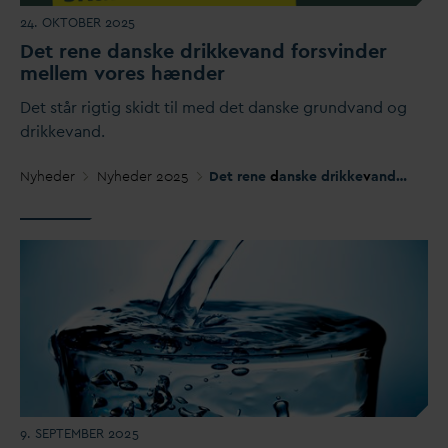
24. OKTOBER 2025
Det rene
d
anske drikke
v
and forsvinder
mellem vores hænder
Det står rigtig skidt til med det
d
anske grund
v
and og
drikke
v
and.
Nyheder
Nyheder 2025
Det rene
d
anske drikke
v
and forsvinder mellem vores hænder
9. SEPTEMBER 2025