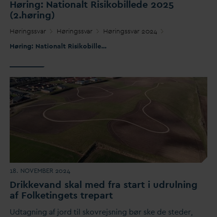
Høring: Nationalt Risikobillede 2025
(2.høring)
Høringss
v
ar
Høringss
v
ar
Høringss
v
ar 2024
Høring: Nationalt Risikobillede 2025 (2.høring)
18. NOVEMBER 2024
Drikke
v
and skal med fra start i udrulning
af Folketingets trepart
Udtagning af jord til skovrejsning bør ske de steder,