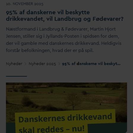
10. NOVEMBER 2025
95% af
d
anskerne vil beskytte
drikke
v
andet, vil Landbrug og Føde
v
arer?
Næstformand i Landbrug & Føde
v
arer, Martin Hjort
Jensen, stiller sig i Jyllands-Posten i spidsen for dem,
der vil gamble med
d
anskernes drikke
v
and. Heldigvis
forstår befolkningen, h
v
ad der er på spil.
Nyheder
Nyheder 2025
95% af
d
anskerne vil beskytte drikke