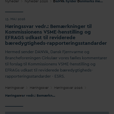
Nyheder
Nyheder 2026
D
AN
V
A hylder
D
anmarks mest betydningsfulde
13. MAJ 2026
Høringss
v
ar vedr.: Bemærkninger til
Kommissionens VSME-henstilling og
EFRAGS udkast til reviderede
bæredygtigheds-rapporteringsstan
d
arder
Hermed sender
D
AN
V
A,
D
ansk Fjern
v
arme og
Brancheforeningen Cirkulær vores fælles kommentarer
til forslag til Kommissionens VSME-henstilling og
EFRAGs udkast til reviderede bæredygtigheds-
rapporteringsstan
d
arder - ESRS.
Høringss
v
ar
Høringss
v
ar
Høringss
v
ar 2026
Høringss
v
ar vedr.: Bemærkninger til Kommissionens VSME-henstilling og EFRAGS udkast til reviderede bæredygtigheds-rapporteringsstan