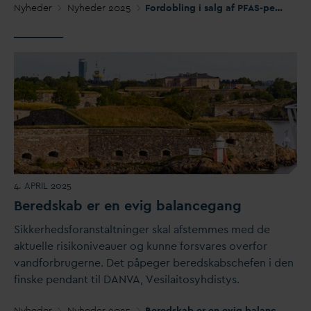
Nyheder
Nyheder 2025
Fordobling i salg af PFAS-pesticider er et alvorligt problem
4. APRIL 2025
Beredskab er en evig balancegang
Sikkerhedsforanstaltninger skal afstemmes med de
aktuelle risikoniveauer og kunne fors
v
ares overfor
v
andforbrugerne. Det påpeger beredskabschefen i den
finske pen
d
ant til
D
AN
V
A, Vesilaitosyhdistys.
Nyheder
Nyheder 2025
Beredskab er en evig balancegang