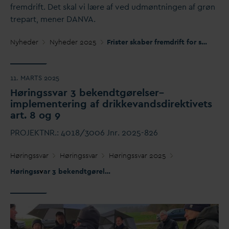
fremdrift. Det skal vi lære af ved udmøntningen af grøn
trepart, mener
D
AN
V
A.
Nyheder
Nyheder 2025
Frister skaber fremdrift for sprøjtestop ved drikke
11. MARTS 2025
Høringss
v
ar 3 bekendtgørelser–
implementering af drikke
v
andsdirektivets
art. 8 og 9
PROJEKTNR.: 4018/3006 Jnr. 2025-826
Høringss
v
ar
Høringss
v
ar
Høringss
v
ar 2025
Høringss
v
ar 3 bekendtgørelser– implementering af drikke
v
andsd