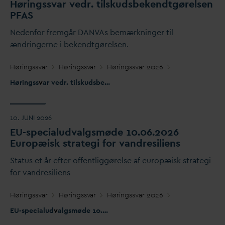
Høringss
v
ar vedr. tilskudsbekendtgørelsen
P
F
AS
Nedenfor fremgår
D
AN
V
As bemærkninger til
ændringerne i bekendtgørelsen.
Høringss
v
ar
Høringss
v
ar
Høringss
v
ar 2026
Høringss
v
ar vedr. tilskudsbekendtgørelsen PFAS
10. JUNI 2026
EU-specialud
v
algsmøde 10.06.2026
Europæisk strategi for
v
andresiliens
Status et år efter offentliggørelse af europæisk strategi
for
v
andresiliens
Høringss
v
ar
Høringss
v
ar
Høringss
v
ar 2026
EU-specialud
v
algsmøde 10.06.2026 Europæisk strategi for
v
andr