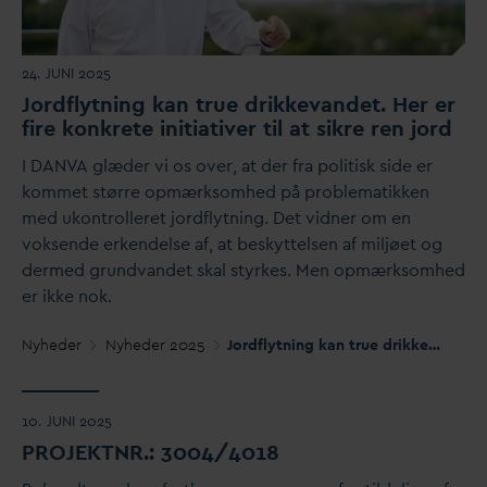
24. JUNI 2025
Jordflytning kan true drikke
v
andet. Her er
fire konkrete initiativer til at sikre ren jord
I
D
AN
V
A glæder vi os over, at der fra politisk side er
kommet større opmærksomhed på problematikken
med ukontrolleret jordflytning. Det vidner om en
voksende erkendelse af, at beskyttelsen af miljøet og
dermed grund
v
andet skal styrkes. Men opmærksomhed
er ikke nok.
Nyheder
Nyheder 2025
Jordflytning kan true drikke
v
andet. 
10. JUNI 2025
PROJEKTNR.: 3004/4018