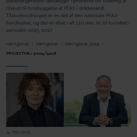
Bekendtgørelsen fastlægger rammerne for tildeling af
tilskud til forebyggelse af PFAS i drikke
v
and.
Tilskudsordningen er en del af den nationale PFAS-
handleplan, og der er afsat i alt 110 mio. kr. til formålet i
perioden 2025-2027
Høringss
v
ar
Høringss
v
ar
Høringss
v
ar 2025
PROJEKTNR.: 3004/4018
14. MAJ 2025