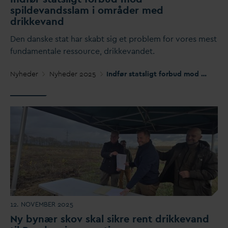
spilde
v
andsslam i områder med
drikke
v
and
Den
d
anske stat har skabt sig et problem for vores mest
fun
d
amentale ressource, drikke
v
andet.
Nyheder
Nyheder 2025
Indfør statsligt forbud mod spilde
v
12. NOVEMBER 2025
Ny bynær skov skal sikre rent drikke
v
and