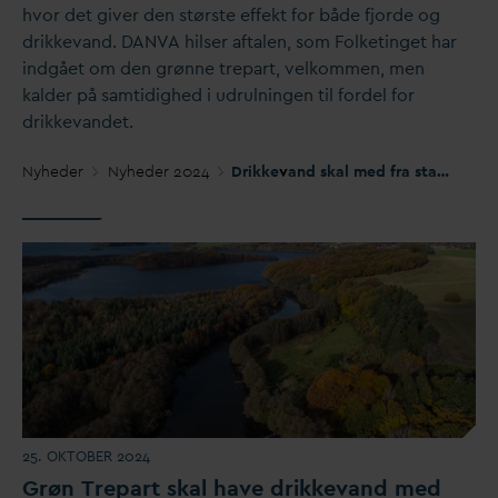
hvor det giver den største effekt for både fjorde og
drikke
v
and.
D
AN
V
A hilser aftalen, som Folketinget har
indgået om den grønne trepart, velkommen, men
kalder på samtidighed i udrulningen til fordel for
drikke
v
andet.
Nyheder
Nyheder 2024
Drikke
v
and skal med fra start i udrulning af Folketingets trepart
25. OKTOBER 2024
Grøn Trepart skal have drikke
v
and med