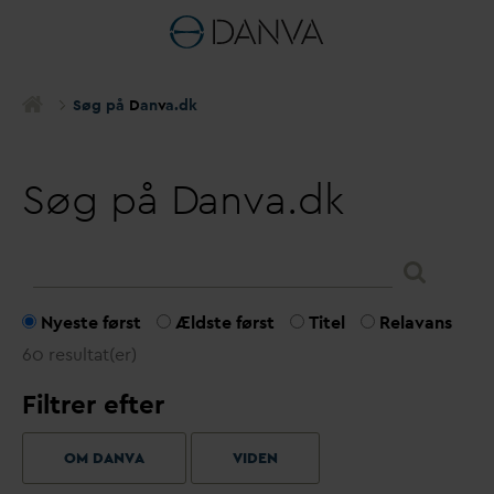
Søg på
D
an
v
a.dk
Søg på
D
anva.dk
Nyeste først
Ældste først
Titel
Relavans
60 resultat(er)
Filtrer efter
OM DANVA
VIDEN