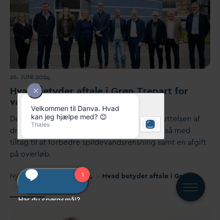
26. JUNI 2024
H
v
ad betyder aftale i Grøn Trepart for
v
andselskaberne?
Den grønne trepartsaftale bidrager til beskyttelsen af
drikke
v
andet gennem skovrejsning men også med
tiltag til at forbedre spilde
v
andsrensning samt en afgift
på overløb.
Nyheder
Nyheder 2024
H
v
ad betyder aftale i Grøn Trepart for