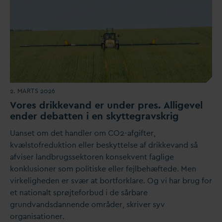
2. MARTS 2026
Vores drikke
v
and er under pres. Alligevel
ender debatten i en skyttegravskrig
Uanset om det handler om CO2-afgifter,
kvælstofreduktion eller beskyttelse af drikke
v
and så
afviser landbrugssektoren konsekvent faglige
konklusioner som politiske eller fejlbehæftede. Men
virkeligheden er svær at bortforklare. Og vi har brug for
et nationalt sprøjteforbud i de sårbare
grund
v
ands
d
annende områder, skriver syv
organisationer.