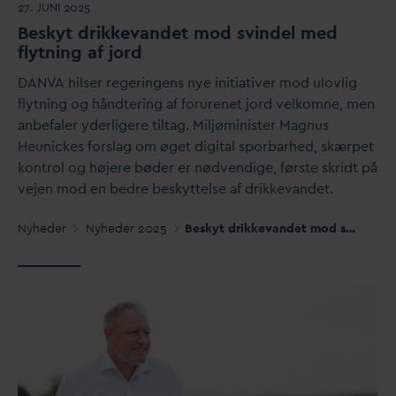
27. JUNI 2025
Beskyt drikke
v
andet mod svindel med
flytning af jord
D
AN
V
A hilser regeringens nye initiativer mod ulovlig
flytning og håndtering af forurenet jord velkomne, men
anbefaler yderligere tiltag. Miljøminister Magnus
Heunickes forslag om øget digital sporbarhed, skærpet
kontrol og højere bøder er nødvendige, første skridt på
vejen mod en bedre beskyttelse af drikke
v
andet.
Nyheder
Nyheder 2025
Beskyt drikke
v
andet mod svindel med flytning af jord