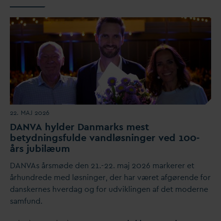
22. MAJ 2026
D
AN
V
A hylder
D
anmarks mest
betydningsfulde
v
andløsninger ved 100-
års jubilæum
D
AN
V
As årsmøde den 21.-22. maj 2026 markerer et
århundrede med løsninger, der har været afgørende for
d
anskernes hver
d
ag og for udviklingen af det moderne
samfund.