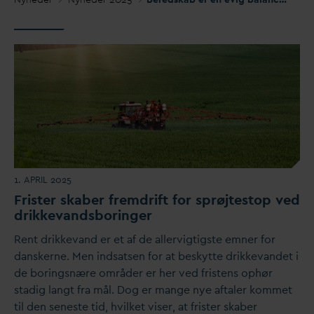
1. APRIL 2025
Frister skaber fremdrift for sprøjtestop ved
drikke
v
andsboringer
Rent drikke
v
and er et af de allervigtigste emner for
d
anskerne. Men indsatsen for at beskytte drikke
v
andet i
de boringsnære områder er her ved fristens ophør
stadig langt fra mål. Dog er mange nye aftaler kommet
til den seneste tid, hvilket viser, at frister skaber