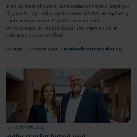
sikre de mest effektive, samfundsøkonomiske løsninger
til gavn for dyr, miljø og
d
anskere.
D
AN
V
A er også enig
i anbefalingerne om PFAS-forurening, men
understreger, at
v
andselskaber skal være en del af
indsatsen mod stormflod.
Nyheder
Nyheder 2025
Kvælstofkvoter kan sikre de bedste og billigste løsninger for
17. NOVEMBER 2025
Indfør statsligt forbud mod