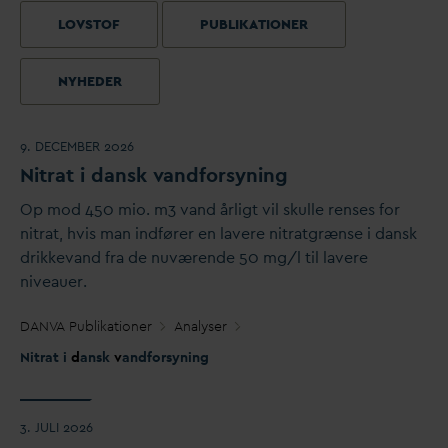
LOVSTOF
PUBLIKATIONER
NYHEDER
9. DECEMBER 2026
Nitrat i
d
ansk
v
andforsyning
Op mod 450 mio. m3
v
and årligt vil skulle renses for
nitrat, hvis man indfører en lavere nitratgrænse i
d
ansk
drikke
v
and fra de nuværende 50 mg/l til lavere
niveauer.
D
AN
V
A Publikationer
Analyser
Nitrat i
d
ansk
v
andforsyning
3. JULI 2026