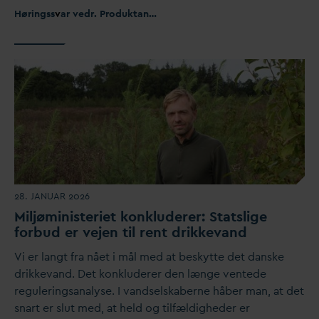
Høringss
v
ar vedr. Produktans
v
arsloven og drikke
v
and
28. JANUAR 2026
Miljøministeriet konkluderer: Statslige
forbud er vejen til rent drikke
v
and
Vi er langt fra nået i mål med at beskytte det
d
anske
drikke
v
and. Det konkluderer den længe ventede
reguleringsanalyse. I
v
andselskaberne håber man, at det
snart er slut med, at held og tilfældigheder er