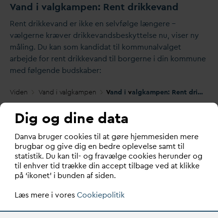
V
and i
v
algkampen: Rent drikke
v
and
Rent drikke
v
and er ikke en selvfølge længere –
vælgerne kræver drikke
v
andsbeskyttelse nu, viser ny
måling. Du kan som kandi
d
at til kommunal
v
alget
arbejde for rent drikke
v
and til borgerne i din kommune
med følgende budskaber:
Viden
V
and i
v
algkampen
V
and i
v
algkampen: Rent drikke
v
a
Dig og dine data
D
an
v
a bruger cookies til at gøre hjemmesiden mere
brugbar og give dig en bedre oplevelse samt til
statistik. Du kan til- og fravælge cookies herunder og
til enhver tid trække din accept tilbage ved at klikke
på ‘ikonet’ i bunden af siden.
Læs mere i vores
Cookiepolitik
28. AUGUST 2025