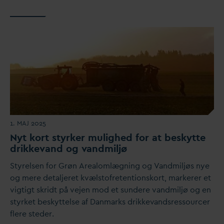
1. MAJ 2025
Nyt kort styrker mulighed for at beskytte
drikke
v
and og
v
andmiljø
Styrelsen for Grøn Arealomlægning og
V
andmiljøs nye
og mere detaljeret kvælstofretentionskort, markerer et
vigtigt skridt på vejen mod et sundere
v
andmiljø og en
styrket beskyttelse af
D
anmarks drikke
v
andsressourcer
flere steder.