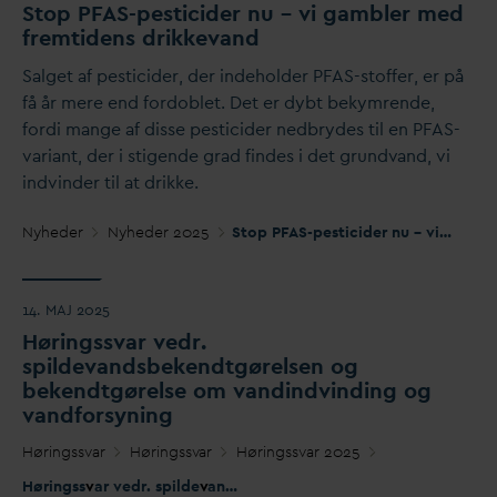
Stop P
F
AS-pesticider nu – vi gambler med
fremtidens drikke
v
and
Salget af pesticider, der indeholder PFAS-stoffer, er på
få år mere end fordoblet. Det er dybt bekymrende,
fordi mange af disse pesticider nedbrydes til en PFAS-
v
ariant, der i stigende grad findes i det grund
v
and, vi
indvinder til at drikke.
Nyheder
Nyheder 2025
Stop PFAS-pesticider nu – vi gambler med fremtidens drikke
14. MAJ 2025
Høringss
v
ar vedr.
spilde
v
andsbekendtgørelsen og
bekendtgørelse om
v
andindvinding og
v
andforsyning
Høringss
v
ar
Høringss
v
ar
Høringss
v
ar 2025
Høringss
v
ar vedr. spilde
v
andsbekendtgørelsen og bekendtgørelse om