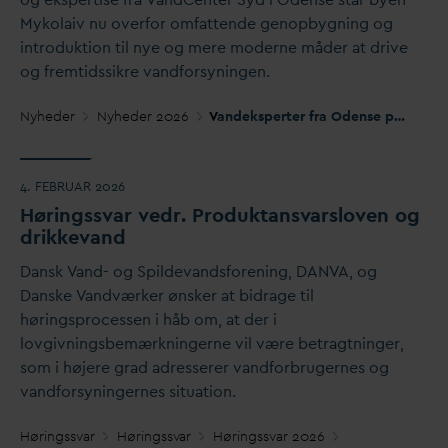
Mykolaiv nu overfor omfattende genopbygning og
introduktion til nye og mere moderne måder at drive
og fremtidssikre
v
andforsyningen.
Nyheder
Nyheder 2026
V
andeksperter fra Odense på mission i Ukraine
4. FEBRUAR 2026
Høringss
v
ar vedr. Produktans
v
arsloven og
drikke
v
and
D
ansk
V
and- og Spilde
v
andsforening,
D
AN
V
A, og
D
anske
V
andværker ønsker at bidrage til
høringsprocessen i håb om, at der i
lovgivningsbemærkningerne vil være betragtninger,
som i højere grad adresserer
v
andforbrugernes og
v
andforsyningernes situation.
Høringss
v
ar
Høringss
v
ar
Høringss
v
ar 2026