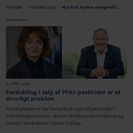
Nyheder
Nyheder 2025
Nyt kort styrker mulighed for at beskytte drikke
4. APRIL 2025
Fordobling i salg af P
F
AS-pesticider er et
alvorligt problem
Myndighederne bør forbyde brugen af pesticider i
indvindingsområder, skriver direktørerne fra
D
an
v
a og
D
anske
V
andværker i dette indlæg.