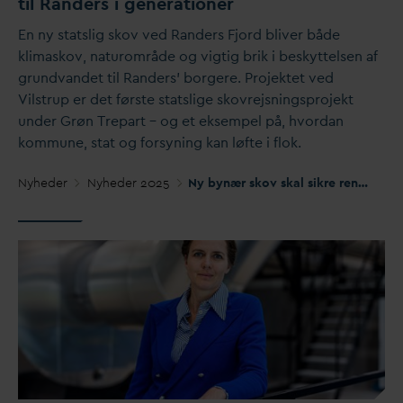
til Randers i generationer
En ny statslig skov ved Randers Fjord bliver både
klimaskov, naturområde og vigtig brik i beskyttelsen af
grund
v
andet til Randers’ borgere. Projektet ved
Vilstrup er det første statslige skovrejsningsprojekt
under Grøn Trepart – og et eksempel på, hvor
d
an
kommune, stat og forsyning kan løfte i flok.
Nyheder
Nyheder 2025
Ny bynær skov skal sikre rent drikke