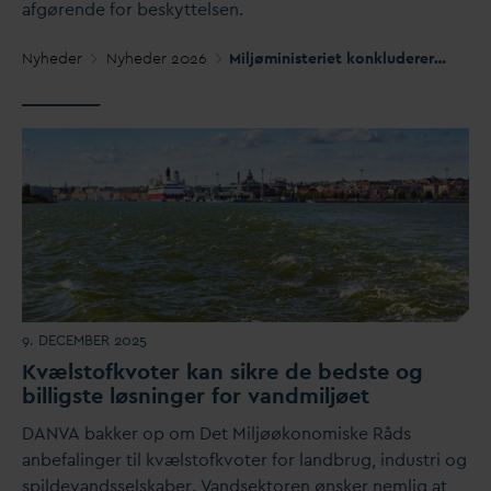
afgørende for beskyttelsen.
Nyheder
Nyheder 2026
Miljøministeriet konkluderer: Statslige forbud er vejen til rent drikke
9. DECEMBER 2025
Kvælstofkvoter kan sikre de bedste og
billigste løsninger for
v
andmiljøet
D
AN
V
A bakker op om Det Miljøøkonomiske Råds
anbefalinger til kvælstofkvoter for landbrug, industri og
spilde
v
andsselskaber.
V
andsektoren ønsker nemlig at