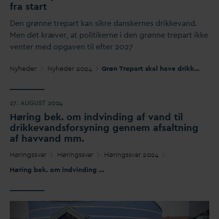
fra start
Den grønne trepart kan sikre
d
anskernes drikke
v
and.
Men det kræver, at politikerne i den grønne trepart ikke
venter med opgaven til efter 2027
Nyheder
Nyheder 2024
Grøn Trepart skal have drikke
v
and m
27. AUGUST 2024
Høring bek. om indvinding af
v
and til
drikke
v
andsforsyning gennem afsaltning
af hav
v
and mm.
Høringss
v
ar
Høringss
v
ar
Høringss
v
ar 2024
Høring bek. om indvinding af
v
and til drikke
v
andsforsyning gen