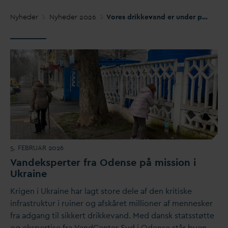
Nyheder
Nyheder 2026
Vores drikke
v
and er under pres. Alligevel ender debatten i en skyttegravskrig
5. FEBRUAR 2026
V
andeksperter fra Odense på mission i
Ukraine
Krigen i Ukraine har lagt store dele af den kritiske
infrastruktur i ruiner og afskåret millioner af mennesker
fra adgang til sikkert drikke
v
and. Med
d
ansk statsstøtte
og ekspertise fra
V
andCenter Syd i Odense står byen