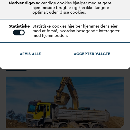
Nødvendige
Nødvendige cookies hjælper med at gøre
Alternativet vil gøre grund
v
andsparker til
hjemmeside brugbar og kan ikke fungere
optimalt uden disse cookies.
rygraden i drikke
v
andspolitikken
Partiet vil fra 2027 forbyde sprøjtning i OSD og
Statistiske
Statistiske cookies hjælper hjemmesidens ejer
kommende grund
v
andsparker, udfase alle sprøjtegifte i
med at forstå, hvordan besøgende interagerer
med hjemmesiden.
2035 og nå 100 pct. økologi i 2040. Kommunerne
sættes i front – finansieret efter “forurener betaler”.
AFVIS ALLE
ACCEPTER
V
ALGTE
Nyheder
Nyheder 2025
Alternativet vil gøre grund
v
andspark