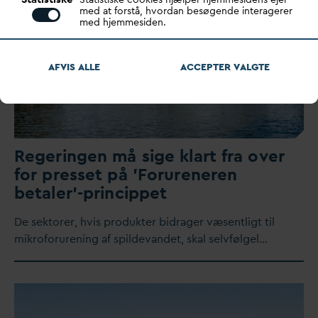
med at forstå, hvordan besøgende interagerer
med hjemmesiden.
AFVIS ALLE
ACCEPTER
V
ALGTE
Regeringen må sige klart fra over
for presset på 'Forureneren
betaler'-princippet
De sektorer, hvis produkter bidrager væsentligt til
mikroforurening af spilde
v
andet, skal selvfølgel…