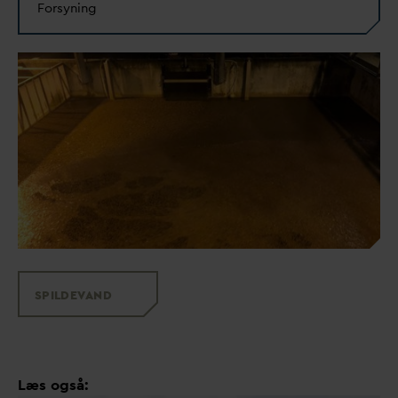
Forsyning
SPILDE
V
AND
Læs også: