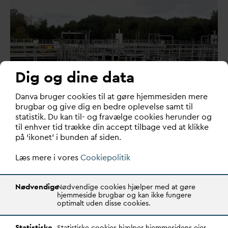
Dig og dine data
D
an
v
a bruger cookies til at gøre hjemmesiden mere
brugbar og give dig en bedre oplevelse samt til
statistik. Du kan til- og fravælge cookies herunder og
Invitation til tema
d
ag om
til enhver tid trække din accept tilbage ved at klikke
metantab fra biogasproduktion på
på ‘ikonet’ i bunden af siden.
renseanlæg
Læs mere i vores
Cookiepolitik
Energistyrelsen og
D
AN
V
A inviterer i fællesskab til
tema
d
ag om metantab fra biogasproduktion på rens…
Nødvendige
Nødvendige cookies hjælper med at gøre
hjemmeside brugbar og kan ikke fungere
optimalt uden disse cookies.
Statistiske
Statistiske cookies hjælper hjemmesidens ejer