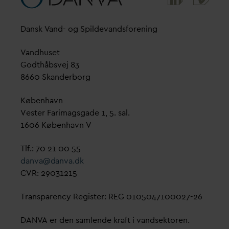
D
ansk
V
and- og Spilde
v
andsforening
V
andhuset
Godthåbsvej 83
8660 Skanderborg
København
Vester Farimagsgade 1, 5. sal.
1606 København V
Tlf.: 70 21 00 55
d
an
v
a@
d
an
v
a.dk
CVR: 29031215
Transparency Register: REG 0105047100027-26
D
AN
V
A er den samlende kraft i
v
andsektoren.