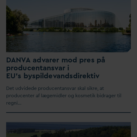
D
AN
V
A ad
v
arer mod pres på
producentans
v
ar i
EU’s byspilde
v
andsdirektiv
Det udvidede producentans
v
ar skal sikre, at
producenter af lægemidler og kosmetik bidrager til
regni…