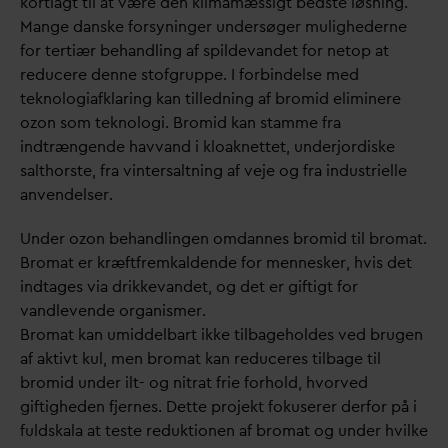
kortlagt til at være den klimamæssigt bedste løsning.
Mange
d
anske forsyninger undersøger mulighederne
for tertiær behandling af spilde
v
andet for netop at
reducere denne stofgruppe. I forbindelse med
teknologiafklaring kan tilledning af bromid eliminere
ozon som teknologi. Bromid kan stamme fra
indtrængende hav
v
and i kloaknettet, underjordiske
salthorste, fra vintersaltning af veje og fra industrielle
anvendelser.
Under ozon behandlingen om
d
annes bromid til bromat.
Bromat er kræftfremkaldende for mennesker, hvis det
indtages via drikke
v
andet, og det er giftigt for
v
andlevende organismer.
Bromat kan umiddelbart ikke tilbageholdes ved brugen
af aktivt kul, men bromat kan reduceres tilbage til
bromid under ilt- og nitrat frie forhold, hvorved
giftigheden fjernes. Dette projekt fokuserer derfor på i
fuldskala at teste reduktionen af bromat og under hvilke