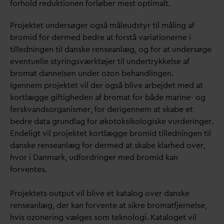
forhold reduktionen forløber mest optimalt.
Projektet undersøger også måleudstyr til måling af
bromid for dermed bedre at forstå
v
ariationerne i
tilledningen til
d
anske renseanlæg, og for at undersøge
eventuelle styringsværktøjer til undertrykkelse af
bromat
d
annelsen under ozon behandlingen.
Igennem projektet vil der også blive arbejdet med at
kortlægge giftigheden af bromat for både marine- og
fersk
v
andsorganismer, for derigennem at skabe et
bedre
d
ata grundlag for økotoksikologiske vurderinger.
Endeligt vil projektet kortlægge bromid tilledningen til
d
anske renseanlæg for dermed at skabe klarhed over,
hvor i
D
anmark, udfordringer med bromid kan
forventes.
Projektets output vil blive et katalog over
d
anske
renseanlæg, der kan forvente at sikre bromatfjernelse,
hvis ozonering vælges som teknologi. Kataloget vil