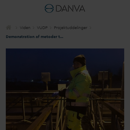
Viden
VUDP
Projektuddelinger
Demonstration af metoder til reduktion af bromat produceret ved ozonering af spilde