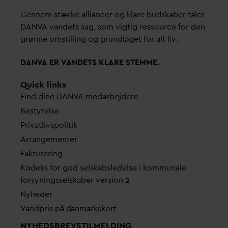
Gennem stærke alliancer og klare budskaber taler
D
AN
V
A
v
andets sag, som vigtig ressource for den
grønne omstilling og grundlaget for alt liv.
D
AN
V
A ER
V
ANDETS KLARE STEMME.
Quick links
Find dine
D
AN
V
A me
d
arbejdere
Bestyrelse
Pri
v
atlivspolitik
Arrangementer
Fakturering
Kodeks for god selskabsledelse i kommunale
forsyningsselskaber version 2
Nyheder
V
andpris på
d
anmarkskort
NYHEDSBREVS­TILMELDING