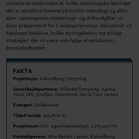
omfatte en beskrivelse af, hvilke teknologiske løsninger
der er attraktive baseret på biofilm teknologi og aktiv
slam. Løsningernes etablerings- og driftsudgifter vil
blive præsenteret for 2 anlægsstørrelser. Derudover vil
kataloget beskrive, hvilke styringsbehov og mulige
strategier, der vil være som følge af
v
ariationer i
bromidindholdet.
F
AKTA
Projektejer
: Kalundborg Forsyning
Samarbejdspartnere
: Hillerød Forsyning, Aarhus
V
and, DHI, Envi
D
an, NanoNord, Jes la Cour Jansen
Kategori
: Spilde
v
and
Tildelt beløb
: 935.800 kr.
Projektsum
(inkl. egenfinansiering): 1.763.400 kr.
Kontaktperson
: Sille Bendix Larsen, Kalundborg