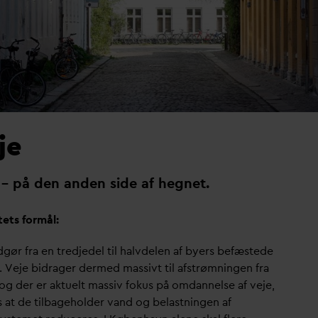
je
 – på den anden side af hegnet.
tets formål:
gør fra en tredjedel til halvdelen af byers befæstede
r. Veje bidrager dermed massivt til afstrømningen fra
 og der er aktuelt massiv fokus på om
d
annelse af veje,
s at de tilbageholder
v
and og belastningen af