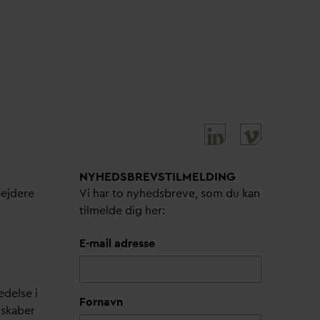
NYHEDSBREVS­TILMELDING
bejdere
Vi har to nyhedsbreve, som du kan
tilmelde dig her:
E-mail adresse
edelse i
Fornavn
lskaber