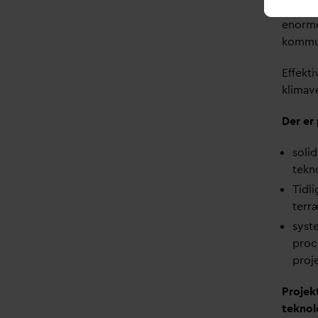
øvrige 
enorme
kommun
Effekti
klimav
Der er
solid
tekn
Tidli
terr
syst
proc
proj
Projek
teknol