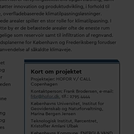
tøtter inno
v
ation og produktudvikling, i forhold til
, overfladebaserede klimatilpasningsløsninger.
de arealer spiller en stor rolle for klimatilpasning. I
tte by er de befæstede arealer ofte de eneste rum
elige som reservoir samt til infiltration af regn
v
and.
dsplanerne for København og Frederiksberg forudser
anvendelse af såkaldte klimaveje.
tet
 og
Kort om projektet
er
Projektejer: HOFOR V/ CALL
heden
Copenhagen
Kontaktperson: Frank Brodersen, e-mail:
frbr@hofor.dk
, tlf.: 2795 4444
une
Københavns Universitet, Institut for
Geovidenskab og Naturfor
v
altning,
ing
Marina Bergen Jensen
 og
Teknologisk Institut, Rørcentret,
Kristoffer Amlani Ulbak
es
Københavns Kommune, ENERGI &
V
AND