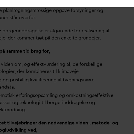
interessenter, hvilket samlet set vil effektivisere den
 planlægningsmæssige opgave forsyninger og
er står overfor.
v borgerinddragelse er afgørende for realisering af
eje, der kommer tæt på den enkelte grundejer.
 på samme tid brug for,
 viden om, og effektvurdering af, de forskellige
ologier, der kombineres til klimaveje
g og prisbillig k
v
alificering af bygningsnære
æn
d
ata.
ematisk erfaringsopsamling og omkostningseffektive
esser og teknologi til borgerinddragelse og
ektmodning.
tet tilvejebringer den nødvendige viden-, metode- og
ogiudvikling ved,