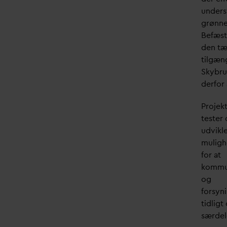
unders
grønne
Befæste
den tæ
tilgæng
Skybru
derfor 
Projek
tester
udvikl
mulig
for at
komm
og
forsyn
tidligt
særdel