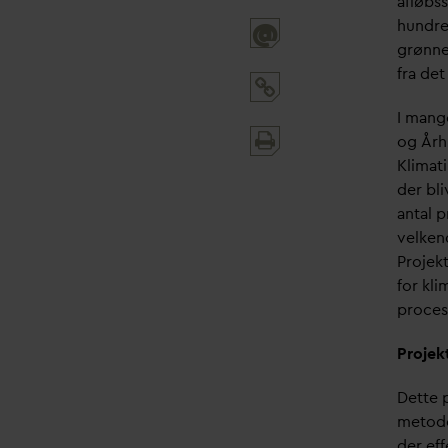
afløbs
hundre
@
grønne
fra de
I mang
Print
og Årh
and
Klimat
share
der bli
antal 
velken
Projek
for kl
process
Projek
Dette 
metode
der ef