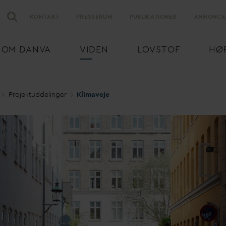
KONTAKT
PRESSERUM
PUBLIKATIONER
ANNONCE
OM
D
AN
V
A
VIDEN
LOVSTOF
HØ
Projektuddelinger
Klimaveje