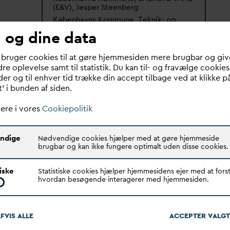
(E&V), Jesper Steenberg
Københavns Kommune, Teknik- og
Miljøfor
v
altning (TMF), Jan Rasmussen
 og dine data
Aalborg Universitet, Institut for
Kommunikation (AAU), Thorkild
 bruger cookies til at gøre hjemmesiden mere brugbar og giv
Hanghøj
re oplevelse samt til statistik. Du kan til- og fravælge cookies
Geoinfo, Lars Elmkær Chwastek
er og til enhver tid trække din accept tilbage ved at klikke p
Build A World, Sune Toft
t’ i bunden af siden.
Projekt slut
d
ato: Juli 2019
Bevilget beløb: 1.500.000kr.
ere i vores
Cookiepolitik
Projektsum: 3.535.000 kr.
ndige
Nødvendige cookies hjælper med at gøre hjemmeside
brugbar og kan ikke fungere optimalt uden disse cookies.
ningseffektivt får ajourført information om
tiske
Statistiske cookies hjælper hjemmesidens ejer med at forst
overfladen, som samtidig giver unikke muligheder for
hvordan besøgende interagerer med hjemmesiden.
drage borgerne på en måde, hvor de bedre forstår det
ke grundlag og processen. Dette vil optimere det
erende plangrundlag og skabe et effektivt
FVIS ALLE
ACCEPTER
V
ALGT
spunkt for inddragende samarbejde med borgere og