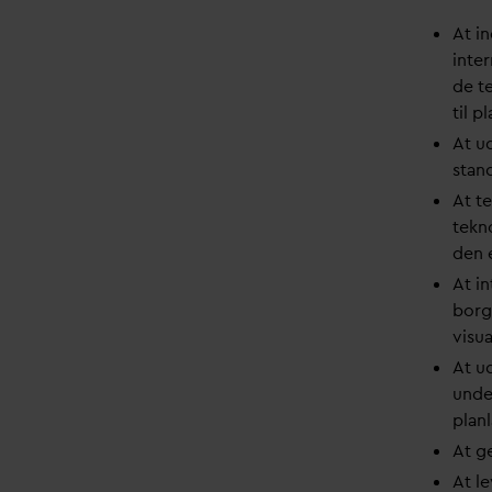
At i
inter
de te
til 
At ud
stan
At t
tekno
den 
At i
borg
visu
At u
unde
plan
At g
At le