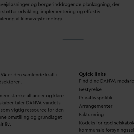
avejsløsninger og borgerinddragende planlægning, der
rstøtter udvikling, implementering og effektiv
alering af klimavejsteknologi.
Quick links
N
V
A er den samlende kraft i
Find dine
D
AN
V
A me
d
ar
dsektoren.
Bestyrelse
em stærke alliancer og klare
Pri
v
atlivspolitik
skaber taler
D
AN
V
A
v
andets
Arrangementer
 som vigtig ressource for den
Fakturering
ne omstilling og grundlaget
Kodeks for god selskabsl
lt liv.
kommunale forsyningsse