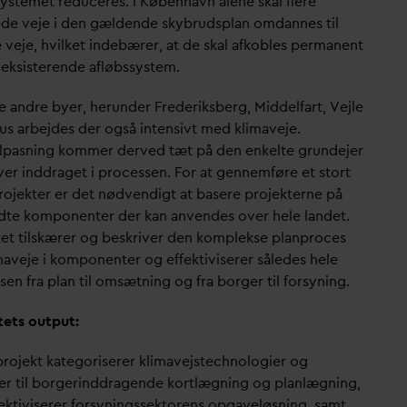
systemet reduceres. I København alene skal flere
de veje i den gældende skybrudsplan om
d
annes til
 veje, hvilket indebærer, at de skal afkobles permanent
t eksisterende afløbssystem.
e andre byer, herunder Frederiksberg, Middelfart, Vejle
us arbejdes der også intensivt med klimaveje.
ilpasning kommer derved tæt på den enkelte grundejer
ver inddraget i processen. For at gennemføre et stort
projekter er det nødvendigt at basere projekterne på
dte komponenter der kan anvendes over hele landet.
tet tilskærer og beskriver den komplekse planproces
imaveje i komponenter og effektiviserer således hele
en fra plan til omsætning og fra borger til forsyning.
tets output:
projekt kategoriserer klimavejstechnologier og
r til borgerinddragende kortlægning og planlægning,
fektiviserer forsyningssektorens opgaveløsning, samt