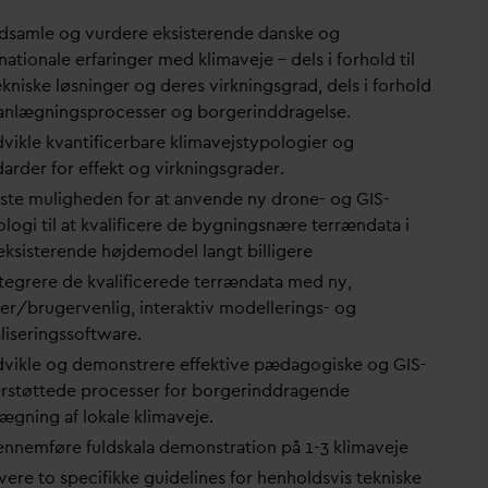
ndsamle og vurdere eksisterende
d
anske og
nationale erfaringer med klimaveje – dels i forhold til
kniske løsninger og deres virkningsgrad, dels i forhold
planlægningsprocesser og borgerinddragelse.
vikle k
v
antificerbare klimavejstypologier og
d
arder for effekt og virkningsgrader.
este muligheden for at anvende ny drone- og GIS-
logi til at k
v
alificere de bygningsnære terræn
d
ata i
eksisterende højdemodel langt billigere
ntegrere de k
v
alificerede terræn
d
ata med ny,
er/brugervenlig, interaktiv modellerings- og
aliseringssoftware.
dvikle og demonstrere effektive pæ
d
agogiske og GIS-
rstøttede processer for borgerinddragende
lægning af lokale klimaveje.
ennemføre fuldskala demonstration på 1-3 klimaveje
vere to specifikke guidelines for henholdsvis tekniske