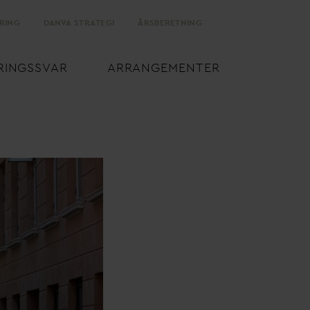
RING
D
AN
V
A STRATEGI
ÅRSBERETNING
RINGSS
V
AR
ARRANGEMENTER