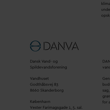
klim
unde
opsk
D
ansk
V
and- og
D
A
Spilde
v
andsforening
v
an
V
andhuset
Genn
Godthåbsvej 83
bud
8660 Skanderborg
sag,
grøn
København
for a
Vester Farimagsgade 1, 5. sal.